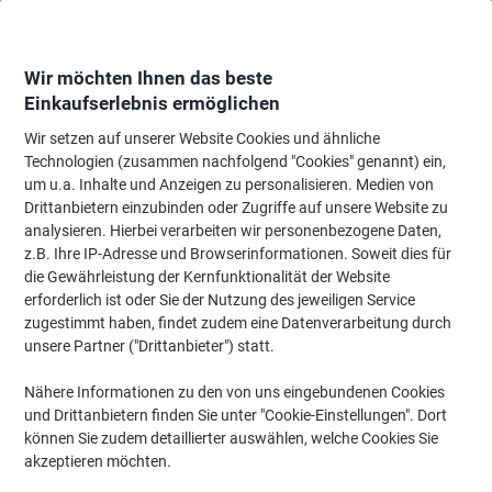
Skip
Skip
to
to
Content
Navigation
Wir möchten Ihnen das beste
Einkaufserlebnis ermöglichen
Wir setzen auf unserer Website Cookies und ähnliche
Startseite
Bürotechnik & Technologie
Büromaschinen & Zubehör
Etiket
Technologien (zusammen nachfolgend "Cookies" genannt) ein,
um u.a. Inhalte und Anzeigen zu personalisieren. Medien von
DYMO LT Beschriftungsband Authentisch 91221
Drittanbietern einzubinden oder Zugriffe auf unsere Website zu
S0721660 Selbsthaftend Schwarz auf Weiß 12 mm x 4 m
analysieren. Hierbei verarbeiten wir personenbezogene Daten,
z.B. Ihre IP-Adresse und Browserinformationen. Soweit dies für
die Gewährleistung der Kernfunktionalität der Website
Marke:
DYMO
Artikelnr.:
9122-WS
erforderlich ist oder Sie der Nutzung des jeweiligen Service
zugestimmt haben, findet zudem eine Datenverarbeitung durch
unsere Partner ("Drittanbieter") statt.
BEST
PRICE
Nähere Informationen zu den von uns eingebundenen Cookies
und Drittanbietern finden Sie unter "Cookie-Einstellungen". Dort
können Sie zudem detaillierter auswählen, welche Cookies Sie
akzeptieren möchten.