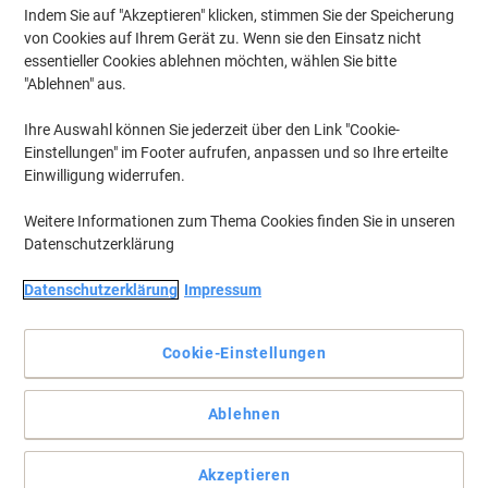
Indem Sie auf "Akzeptieren" klicken, stimmen Sie der Speicherung
von Cookies auf Ihrem Gerät zu. Wenn sie den Einsatz nicht
essentieller Cookies ablehnen möchten, wählen Sie bitte
"Ablehnen" aus.
Ihre Auswahl können Sie jederzeit über den Link "Cookie-
Einstellungen" im Footer aufrufen, anpassen und so Ihre erteilte
Einwilligung widerrufen.
Weitere Informationen zum Thema Cookies finden Sie in unseren
Datenschutzerklärung
Datenschutzerklärung
Impressum
Cookie-Einstellungen
Kleben dauerhaft und schonen beim Anbringen Ihre Finger
Ablehnen
Sie müssen schnell etwas Ordnung in Ihre Unterlagen bringen oder
einfach einem Gegenstand ein Etikett verpassen? Mit den DYMO
Schriftbändern bringen Sie so schnell nichts mehr durcheinander.
Akzeptieren