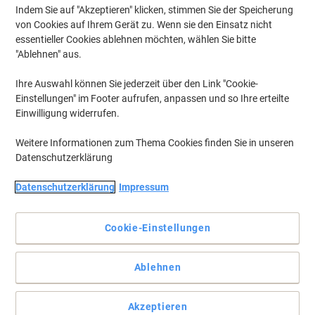
Indem Sie auf "Akzeptieren" klicken, stimmen Sie der Speicherung
von Cookies auf Ihrem Gerät zu. Wenn sie den Einsatz nicht
essentieller Cookies ablehnen möchten, wählen Sie bitte
"Ablehnen" aus.
Ihre Auswahl können Sie jederzeit über den Link "Cookie-
Einstellungen" im Footer aufrufen, anpassen und so Ihre erteilte
Einwilligung widerrufen.
Weitere Informationen zum Thema Cookies finden Sie in unseren
Datenschutzerklärung
Datenschutzerklärung
Impressum
Cookie-Einstellungen
Technische Zeichnungen
Ablehnen
Edding Präzisions-Fineliner 1800. Mit wasserfester,
lichtbeständiger Pigmenttinte. Metallgefasste Kunststoffspitze.
Zum Anfertigen von Reinzeichnungen, Skizzen und technischen
Akzeptieren
Zeichnungen. Strichstärke: 0,7 mm. Schreibfarbe: schwarz.