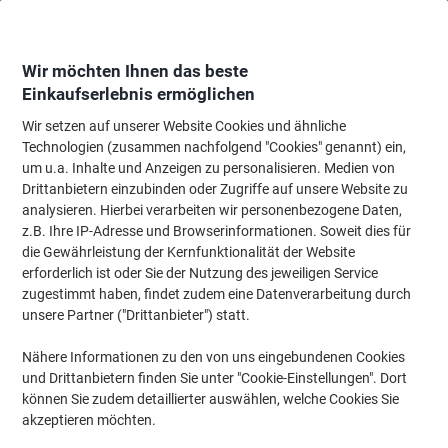
Skip
Skip
to
to
Content
Navigation
Wir möchten Ihnen das beste
Einkaufserlebnis ermöglichen
Wir setzen auf unserer Website Cookies und ähnliche
Startseite
Bürobedarf
Schreiben & Zeichnen
Stifte, Minen & Korrektur
Technologien (zusammen nachfolgend "Cookies" genannt) ein,
um u.a. Inhalte und Anzeigen zu personalisieren. Medien von
edding 1800 Fineliner Fein Rundspitze - 0,7 mm
Drittanbietern einzubinden oder Zugriffe auf unsere Website zu
Schwarz Wasserbeständig
analysieren. Hierbei verarbeiten wir personenbezogene Daten,
z.B. Ihre IP-Adresse und Browserinformationen. Soweit dies für
die Gewährleistung der Kernfunktionalität der Website
Marke:
edding
Artikelnr.:
6337593
erforderlich ist oder Sie der Nutzung des jeweiligen Service
zugestimmt haben, findet zudem eine Datenverarbeitung durch
unsere Partner ("Drittanbieter") statt.
Nähere Informationen zu den von uns eingebundenen Cookies
und Drittanbietern finden Sie unter "Cookie-Einstellungen". Dort
können Sie zudem detaillierter auswählen, welche Cookies Sie
akzeptieren möchten.