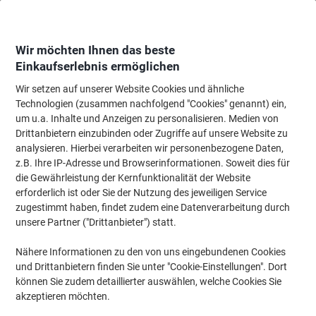
Skip
Skip
to
to
Content
Navigation
Wir möchten Ihnen das beste
Einkaufserlebnis ermöglichen
Wir setzen auf unserer Website Cookies und ähnliche
Startseite
Bürobedarf
Schreiben & Zeichnen
Marker
Flipchart-Marker
Technologien (zusammen nachfolgend "Cookies" genannt) ein,
um u.a. Inhalte und Anzeigen zu personalisieren. Medien von
edding 383 Flipchart-Marker Breit Keilspitze 1 - 5 mm
Drittanbietern einzubinden oder Zugriffe auf unsere Website zu
Schwarz Nachfüllbar Wasserbeständig
analysieren. Hierbei verarbeiten wir personenbezogene Daten,
z.B. Ihre IP-Adresse und Browserinformationen. Soweit dies für
die Gewährleistung der Kernfunktionalität der Website
Marke:
edding
Artikelnr.:
383-SZ
erforderlich ist oder Sie der Nutzung des jeweiligen Service
zugestimmt haben, findet zudem eine Datenverarbeitung durch
unsere Partner ("Drittanbieter") statt.
Nähere Informationen zu den von uns eingebundenen Cookies
und Drittanbietern finden Sie unter "Cookie-Einstellungen". Dort
können Sie zudem detaillierter auswählen, welche Cookies Sie
akzeptieren möchten.