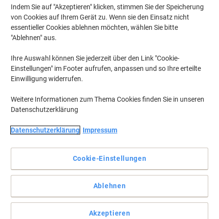
Indem Sie auf "Akzeptieren" klicken, stimmen Sie der Speicherung
von Cookies auf Ihrem Gerät zu. Wenn sie den Einsatz nicht
essentieller Cookies ablehnen möchten, wählen Sie bitte
"Ablehnen" aus.
Ihre Auswahl können Sie jederzeit über den Link "Cookie-
Einstellungen" im Footer aufrufen, anpassen und so Ihre erteilte
Einwilligung widerrufen.
Weitere Informationen zum Thema Cookies finden Sie in unseren
Datenschutzerklärung
Datenschutzerklärung
Impressum
Cookie-Einstellungen
Flipchartmarker zum Schreiben auf Flipchartpapier und anderen
Papierbögen. Die Keilspitze verfügt über eine Strichbreite von
Ablehnen
1-5 mm.
Die Tinte schlägt nicht durch das Papier, das Produkt kann bis zu
einigen Wochen offen liegen bleiben, ohne auszutrocknen
Akzeptieren