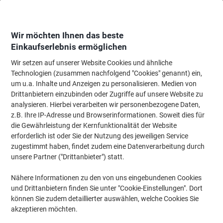
Skip
Skip
to
to
Content
Navigation
Wir möchten Ihnen das beste
Einkaufserlebnis ermöglichen
Wir setzen auf unserer Website Cookies und ähnliche
Startseite
Bürobedarf
Schreiben & Zeichnen
Marker
Kreide- & Lackm
Technologien (zusammen nachfolgend "Cookies" genannt) ein,
um u.a. Inhalte und Anzeigen zu personalisieren. Medien von
edding 751 Permanent Lackmarker Gelb Fein
Drittanbietern einzubinden oder Zugriffe auf unsere Website zu
Rundspitze 1 - 2 mm Wasserbeständig
analysieren. Hierbei verarbeiten wir personenbezogene Daten,
z.B. Ihre IP-Adresse und Browserinformationen. Soweit dies für
die Gewährleistung der Kernfunktionalität der Website
Marke:
edding
Artikelnr.:
ED751-GB
erforderlich ist oder Sie der Nutzung des jeweiligen Service
zugestimmt haben, findet zudem eine Datenverarbeitung durch
unsere Partner ("Drittanbieter") statt.
Nähere Informationen zu den von uns eingebundenen Cookies
und Drittanbietern finden Sie unter "Cookie-Einstellungen". Dort
können Sie zudem detaillierter auswählen, welche Cookies Sie
akzeptieren möchten.