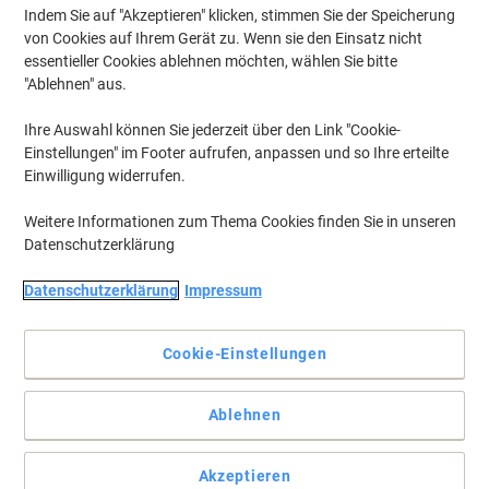
Indem Sie auf "Akzeptieren" klicken, stimmen Sie der Speicherung
von Cookies auf Ihrem Gerät zu. Wenn sie den Einsatz nicht
essentieller Cookies ablehnen möchten, wählen Sie bitte
"Ablehnen" aus.
Ihre Auswahl können Sie jederzeit über den Link "Cookie-
Einstellungen" im Footer aufrufen, anpassen und so Ihre erteilte
Einwilligung widerrufen.
Weitere Informationen zum Thema Cookies finden Sie in unseren
Datenschutzerklärung
Datenschutzerklärung
Impressum
Cookie-Einstellungen
Lackmarker für stark deckendes, permanentes und
wischbeständiges Gestalten auf glatten Flächen. Die
Ablehnen
Rundspitze hat eine Strichbreite von 1-2 mm.
Stark deckende Markierungen auf dunklen und glatten
Oberflächen mit einer lösungsmittel- und hitzebeständigen Tinte
Akzeptieren