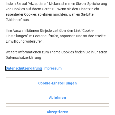
Indem Sie auf "Akzeptieren" klicken, stimmen Sie der Speicherung
von Cookies auf Ihrem Gerät zu. Wenn sie den Einsatz nicht
essentieller Cookies ablehnen möchten, wählen Sie bitte
"Ablehnen" aus.
Ihre Auswahl können Sie jederzeit über den Link "Cookie-
Einstellungen" im Footer aufrufen, anpassen und so Ihre erteilte
Einwilligung widerrufen.
Weitere Informationen zum Thema Cookies finden Sie in unseren
Datenschutzerklärung
Datenschutzerklärung
Impressum
Cookie-Einstellungen
Kompakter, praktischer Permanentmarker zum Markieren und
Beschriften fast aller Materialien. Die Keilspitze hat eine
Ablehnen
Strichbreite von 2-7 mm.
Langlebige Markierungen auf einer Vielzahl von Materialien mit
einem handlichen Aluminiummarker
Akzeptieren