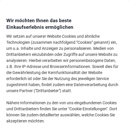
Skip
Skip
to
to
Content
Navigation
Wir möchten Ihnen das beste
Einkaufserlebnis ermöglichen
Wir setzen auf unserer Website Cookies und ähnliche
Startseite
Bürobedarf
Schreiben & Zeichnen
Marker
Permanent-Mark
Technologien (zusammen nachfolgend "Cookies" genannt) ein,
um u.a. Inhalte und Anzeigen zu personalisieren. Medien von
edding 500 500 Permanentmarker 100% Recycelt Breit
Drittanbietern einzubinden oder Zugriffe auf unsere Website zu
Keilspitze 2 - 7 mm Blau Nachfüllbar Wasserbeständig
analysieren. Hierbei verarbeiten wir personenbezogene Daten,
z.B. Ihre IP-Adresse und Browserinformationen. Soweit dies für
die Gewährleistung der Kernfunktionalität der Website
Marke:
edding
Artikelnr.:
500-BU
erforderlich ist oder Sie der Nutzung des jeweiligen Service
zugestimmt haben, findet zudem eine Datenverarbeitung durch
unsere Partner ("Drittanbieter") statt.
Nachhaltig
Nähere Informationen zu den von uns eingebundenen Cookies
und Drittanbietern finden Sie unter "Cookie-Einstellungen". Dort
können Sie zudem detaillierter auswählen, welche Cookies Sie
akzeptieren möchten.