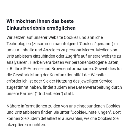
Skip
Skip
to
to
Content
Navigation
Wir möchten Ihnen das beste
Einkaufserlebnis ermöglichen
Wir setzen auf unserer Website Cookies und ähnliche
Startseite
Bürobedarf
Schreiben & Zeichnen
Marker
Permanent-Mark
Technologien (zusammen nachfolgend "Cookies" genannt) ein,
um u.a. Inhalte und Anzeigen zu personalisieren. Medien von
edding 850 850 Permanentmarker 100% Recycelt Extra
Drittanbietern einzubinden oder Zugriffe auf unsere Website zu
Breit Keilspitze 5 - 15 mm Schwarz Nachfüllbar
analysieren. Hierbei verarbeiten wir personenbezogene Daten,
Wasserbeständig
z.B. Ihre IP-Adresse und Browserinformationen. Soweit dies für
die Gewährleistung der Kernfunktionalität der Website
erforderlich ist oder Sie der Nutzung des jeweiligen Service
Marke:
edding
Artikelnr.:
GB-511059
zugestimmt haben, findet zudem eine Datenverarbeitung durch
unsere Partner ("Drittanbieter") statt.
Nachhaltig
Nähere Informationen zu den von uns eingebundenen Cookies
und Drittanbietern finden Sie unter "Cookie-Einstellungen". Dort
können Sie zudem detaillierter auswählen, welche Cookies Sie
akzeptieren möchten.