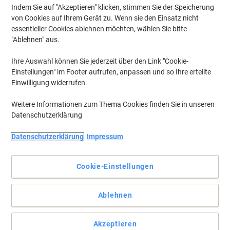
Indem Sie auf "Akzeptieren" klicken, stimmen Sie der Speicherung
von Cookies auf Ihrem Gerät zu. Wenn sie den Einsatz nicht
essentieller Cookies ablehnen möchten, wählen Sie bitte
"Ablehnen" aus.
Ihre Auswahl können Sie jederzeit über den Link "Cookie-
Einstellungen" im Footer aufrufen, anpassen und so Ihre erteilte
Einwilligung widerrufen.
Weitere Informationen zum Thema Cookies finden Sie in unseren
Datenschutzerklärung
Datenschutzerklärung
Impressum
Cookie-Einstellungen
Hiermit bleibt nichts mehr im Verborgenen
Diese Energizer Kopflampe Vision HD+ hilft Ihnen dabei im
Ablehnen
Dunkeln zu sehen. Sie verfügt über ein Band um sie auf dem Kopf
zu tragen.
Vollständige Beschreibung lesen
Akzeptieren