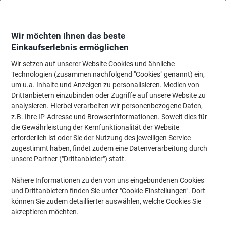
Skip
Skip
to
to
Content
Navigation
Wir möchten Ihnen das beste
Einkaufserlebnis ermöglichen
Wir setzen auf unserer Website Cookies und ähnliche
Startseite
Wartung & Sicherheit
Maschinen & Werkzeug
Zubehör für An
Technologien (zusammen nachfolgend "Cookies" genannt) ein,
um u.a. Inhalte und Anzeigen zu personalisieren. Medien von
Energizer Stirnlampe Vision HD+
Drittanbietern einzubinden oder Zugriffe auf unsere Website zu
analysieren. Hierbei verarbeiten wir personenbezogene Daten,
z.B. Ihre IP-Adresse und Browserinformationen. Soweit dies für
Marke:
Energizer
Artikelnr.:
4808237
die Gewährleistung der Kernfunktionalität der Website
erforderlich ist oder Sie der Nutzung des jeweiligen Service
zugestimmt haben, findet zudem eine Datenverarbeitung durch
unsere Partner ("Drittanbieter") statt.
Nähere Informationen zu den von uns eingebundenen Cookies
und Drittanbietern finden Sie unter "Cookie-Einstellungen". Dort
können Sie zudem detaillierter auswählen, welche Cookies Sie
akzeptieren möchten.