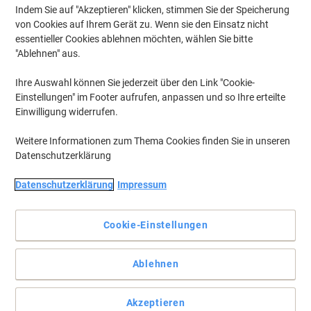
Indem Sie auf "Akzeptieren" klicken, stimmen Sie der Speicherung
von Cookies auf Ihrem Gerät zu. Wenn sie den Einsatz nicht
essentieller Cookies ablehnen möchten, wählen Sie bitte
"Ablehnen" aus.
Ihre Auswahl können Sie jederzeit über den Link "Cookie-
Einstellungen" im Footer aufrufen, anpassen und so Ihre erteilte
Einwilligung widerrufen.
Weitere Informationen zum Thema Cookies finden Sie in unseren
Datenschutzerklärung
Datenschutzerklärung
Impressum
Die problemlose Wahl für Ihren Epson Drucker.
Die Epson T1592 Cyan Tintenpatrone bietet gleichbleibende
Cookie-Einstellungen
Druckqualität von der ersten bis zur letzten Seite. Bestellen Sie die
Epson Original C13T15924010 Tintenpatrone bei Viking.
Vollständige Beschreibung lesen
Ablehnen
Mehr Kaufen,
Mehr Sparen
€ 24,99
pro Stück
Akzeptieren
Ab 3 Stück