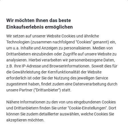
Skip
Skip
to
to
Content
Navigation
Wir möchten Ihnen das beste
Einkaufserlebnis ermöglichen
Wir setzen auf unserer Website Cookies und ähnliche
Startseite
Tinte & Toner
Tintenpatronen, Druckerpatronen, Druckerfarbbänd
Technologien (zusammen nachfolgend "Cookies" genannt) ein,
um u.a. Inhalte und Anzeigen zu personalisieren. Medien von
Epson T1592 Original Tintenpatrone C13T15924010
Drittanbietern einzubinden oder Zugriffe auf unsere Website zu
Cyan
analysieren. Hierbei verarbeiten wir personenbezogene Daten,
z.B. Ihre IP-Adresse und Browserinformationen. Soweit dies für
die Gewährleistung der Kernfunktionalität der Website
Marke:
Epson
Artikelnr.:
6371757
erforderlich ist oder Sie der Nutzung des jeweiligen Service
zugestimmt haben, findet zudem eine Datenverarbeitung durch
unsere Partner ("Drittanbieter") statt.
Nähere Informationen zu den von uns eingebundenen Cookies
und Drittanbietern finden Sie unter "Cookie-Einstellungen". Dort
können Sie zudem detaillierter auswählen, welche Cookies Sie
akzeptieren möchten.