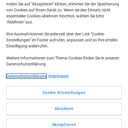
Indem Sie auf "Akzeptieren" klicken, stimmen Sie der Speicherung
von Cookies auf Ihrem Gerät zu. Wenn sie den Einsatz nicht
essentieller Cookies ablehnen möchten, wählen Sie bitte
"Ablehnen" aus.
Ihre Auswahl können Sie jederzeit über den Link "Cookie-
Einstellungen" im Footer aufrufen, anpassen und so Ihre erteilte
Einwilligung widerrufen.
Weitere Informationen zum Thema Cookies finden Sie in unseren
Datenschutzerklärung
Datenschutzerklärung
Impressum
Die problemlose Wahl für Ihren Epson Drucker.
Die Epson T1593 Magenta Tintenpatrone bietet gleichbleibende
Cookie-Einstellungen
Druckqualität von der ersten bis zur letzten Seite. Bestellen Sie die
Epson Original C13T15934010 Tintenpatrone bei Viking.
Vollständige Beschreibung lesen
Ablehnen
Mehr Kaufen,
Mehr Sparen
€ 24,99
pro Stück
Akzeptieren
Ab 3 Stück