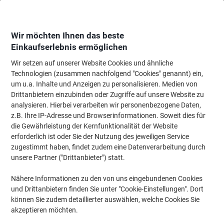
Skip
Skip
to
to
Content
Navigation
Wir möchten Ihnen das beste
Einkaufserlebnis ermöglichen
Wir setzen auf unserer Website Cookies und ähnliche
Startseite
Tinte & Toner
Tintenpatronen, Druckerpatronen, Druckerfarbbänd
Technologien (zusammen nachfolgend "Cookies" genannt) ein,
um u.a. Inhalte und Anzeigen zu personalisieren. Medien von
Epson T1593 Original Tintenpatrone C13T15934010
Drittanbietern einzubinden oder Zugriffe auf unsere Website zu
Magenta
analysieren. Hierbei verarbeiten wir personenbezogene Daten,
z.B. Ihre IP-Adresse und Browserinformationen. Soweit dies für
die Gewährleistung der Kernfunktionalität der Website
Marke:
Epson
Artikelnr.:
6371766
erforderlich ist oder Sie der Nutzung des jeweiligen Service
zugestimmt haben, findet zudem eine Datenverarbeitung durch
unsere Partner ("Drittanbieter") statt.
Nähere Informationen zu den von uns eingebundenen Cookies
und Drittanbietern finden Sie unter "Cookie-Einstellungen". Dort
können Sie zudem detaillierter auswählen, welche Cookies Sie
akzeptieren möchten.