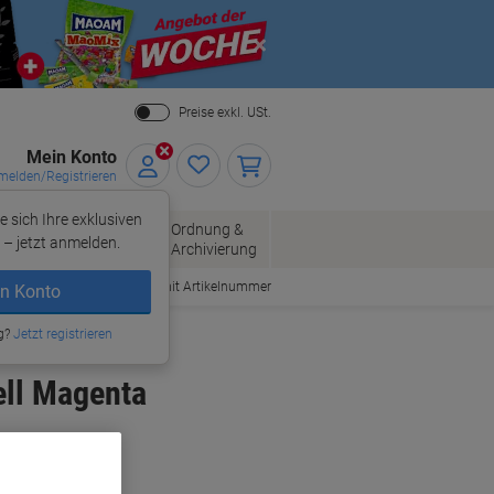
Close
Preise exkl. USt.
Mein Konto
elden/Registrieren
e sich Ihre exklusiven
ersand
Ordnung &
Bürobedarf
– jetzt anmelden.
Archivierung
Bestellen mit Artikelnummer
n Konto
atronen
g?
Jetzt registrieren
ell Magenta