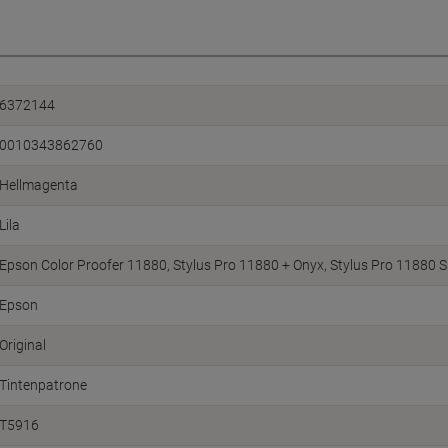
6372144
0010343862760
Hellmagenta
Lila
Epson Color Proofer 11880, Stylus Pro 11880 + Onyx, Stylus Pro 11880 S
Epson
Original
Tintenpatrone
T5916