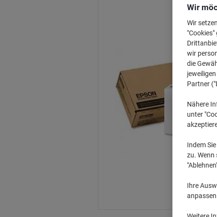
Wir möc
Wir setze
"Cookies" 
Drittanbie
wir perso
die Gewähr
jeweilige
Partner ("
Nähere In
unter "Coo
akzeptier
Indem Sie 
zu. Wenn s
"Ablehnen
Ihre Auswa
anpassen u
Weitere I