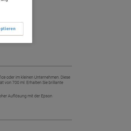
ptieren
ice oder im kleinen Unternehmen. Diese
 von 700 ml. Erhalten Sie brillante
hoher Auflösung mit der Epson