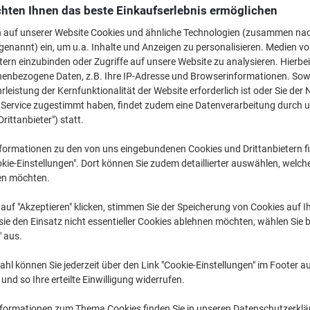
€ 419,99
pro Stück
hten Ihnen das beste Einkaufserlebnis ermöglichen
€ 503,99 inkl. USt
n auf unserer Website Cookies und ähnliche Technologien (zusammen na
genannt) ein, um u.a. Inhalte und Anzeigen zu personalisieren. Medien v
Versand durch Lieferanten
tern einzubinden oder Zugriffe auf unsere Website zu analysieren. Hierbei
nenbezogene Daten, z.B. Ihre IP-Adresse und Browserinformationen. Sowe
leistung der Kernfunktionalität der Website erforderlich ist oder Sie der
Menge
n Service zugestimmt haben, findet zudem eine Datenverarbeitung durch 
Drittanbieter") statt.
Zu einer Liste
formationen zu den von uns eingebundenen Cookies und Drittanbietern fi
Lieferinformationen
Zahlu
kie-Einstellungen". Dort können Sie zudem detaillierter auswählen, welch
en möchten.
Haupteigenschaften
auf "Akzeptieren" klicken, stimmen Sie der Speicherung von Cookies auf 
Vivid hell magenta Farbe
ie den Einsatz nicht essentieller Cookies ablehnen möchten, wählen Sie b
Ideal für Profidruck
" aus.
Hohe 700 ml Kapazität
Brillante Farbergebnisse
hl können Sie jederzeit über den Link "Cookie-Einstellungen" im Footer au
Mehr anzeigen
nd so Ihre erteilte Einwilligung widerrufen.
nformationen zum Thema Cookies finden Sie in unseren Datenschutzerkl