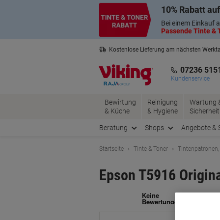
Skip
Skip
10% Rabatt auf
to
to
Content
Navigation
Bei einem Einkauf a
Passende Tinte & T
Kostenlose Lieferung am nächsten Werkt
2 Jahre Garantie auf alle Produkte
07236 515
Kundenservice
Bewirtung
Reinigung
Wartung 
& Küche
& Hygiene
Sicherheit
Beratung
Shops
Angebote & 
Startseite
Tinte & Toner
Tintenpatronen,
Epson T5916 Origina
Ma