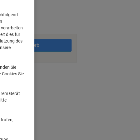
chfolgend
on
 verarbeiten
it dies für
 Nutzung des
In den Warenkorb
unsere
nden Sie
ngsmöglichkeiten
e Cookies Sie
Ihrem Gerät
itte
frufen,
ärung