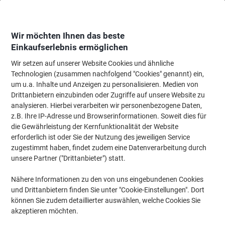
Skip
Skip
to
to
Content
Navigation
Wir möchten Ihnen das beste
Einkaufserlebnis ermöglichen
Wir setzen auf unserer Website Cookies und ähnliche
Startseite
Tinte & Toner
Tintenpatronen, Druckerpatronen, Druckerfarbbänd
Technologien (zusammen nachfolgend "Cookies" genannt) ein,
um u.a. Inhalte und Anzeigen zu personalisieren. Medien von
Epson T6062 Original Tintenpatrone C13T606200 Cyan
Drittanbietern einzubinden oder Zugriffe auf unsere Website zu
analysieren. Hierbei verarbeiten wir personenbezogene Daten,
z.B. Ihre IP-Adresse und Browserinformationen. Soweit dies für
Marke:
Epson
Artikelnr.:
6372432
die Gewährleistung der Kernfunktionalität der Website
erforderlich ist oder Sie der Nutzung des jeweiligen Service
zugestimmt haben, findet zudem eine Datenverarbeitung durch
unsere Partner ("Drittanbieter") statt.
Nähere Informationen zu den von uns eingebundenen Cookies
und Drittanbietern finden Sie unter "Cookie-Einstellungen". Dort
können Sie zudem detaillierter auswählen, welche Cookies Sie
akzeptieren möchten.