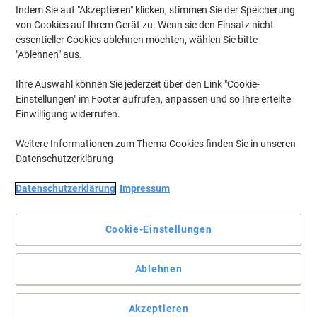
Indem Sie auf "Akzeptieren" klicken, stimmen Sie der Speicherung
von Cookies auf Ihrem Gerät zu. Wenn sie den Einsatz nicht
essentieller Cookies ablehnen möchten, wählen Sie bitte
"Ablehnen" aus.
Ihre Auswahl können Sie jederzeit über den Link "Cookie-
Einstellungen" im Footer aufrufen, anpassen und so Ihre erteilte
Einwilligung widerrufen.
Weitere Informationen zum Thema Cookies finden Sie in unseren
Datenschutzerklärung
Die problemlose Wahl für Ihren Epson Drucker.
Datenschutzerklärung
Impressum
Die Epson T6062 Cyan Tintenpatrone bietet gleichbleibende
Druckqualität von der ersten bis zur letzten Seite. Bestellen Sie die
Cookie-Einstellungen
Epson Original C13T606200 Tintenpatrone bei Viking.
Vollständige Beschreibung lesen
Ablehnen
Nur
€ 154,99
pro Stück
Akzeptieren
€ 185,99 inkl. USt