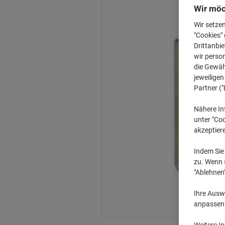
Wir möc
Wir setze
"Cookies" 
Drittanbie
wir perso
die Gewähr
jeweilige
Partner ("
Nähere In
unter "Coo
akzeptier
Indem Sie 
zu. Wenn s
"Ablehnen
Ihre Auswa
anpassen u