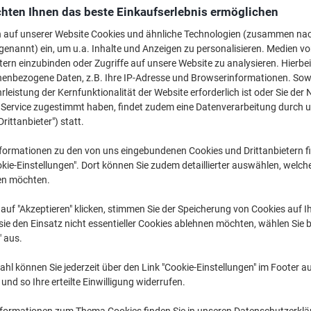
€ 154,99
pro Stück
hten Ihnen das beste Einkaufserlebnis ermöglichen
€ 185,99 inkl. USt
n auf unserer Website Cookies und ähnliche Technologien (zusammen na
genannt) ein, um u.a. Inhalte und Anzeigen zu personalisieren. Medien v
Versand durch Lieferanten
tern einzubinden oder Zugriffe auf unsere Website zu analysieren. Hierbei
nenbezogene Daten, z.B. Ihre IP-Adresse und Browserinformationen. Sowe
Menge
leistung der Kernfunktionalität der Website erforderlich ist oder Sie der
n Service zugestimmt haben, findet zudem eine Datenverarbeitung durch 
Drittanbieter") statt.
Zu einer Liste
formationen zu den von uns eingebundenen Cookies und Drittanbietern fi
Lieferinformationen
Zahlu
kie-Einstellungen". Dort können Sie zudem detaillierter auswählen, welch
en möchten.
Haupteigenschaften
auf "Akzeptieren" klicken, stimmen Sie der Speicherung von Cookies auf 
Gleichbleibende Druckqualitä
ie den Einsatz nicht essentieller Cookies ablehnen möchten, wählen Sie b
Ideal für Home-Office
" aus.
220 ml Tintenkapazität
Brillante Farben und Grafike
hl können Sie jederzeit über den Link "Cookie-Einstellungen" im Footer au
Mehr anzeigen
nd so Ihre erteilte Einwilligung widerrufen.