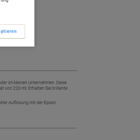
ärung
ptieren
oder im kleinen Unternehmen. Diese
 von 220 ml. Erhalten Sie brillante
hoher Auflösung mit der Epson