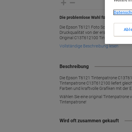
Weitere I
Datensch
Die problemlose Wahl für Ihren Epson 
Die Epson T6121 Foto Schwarz Tintenpat
Abl
Druckqualität von der ersten bis zur letz
Original C13T612100 Tintenpatrone bei 
Vollständige Beschreibung lesen
Beschreibung
Die Epson T6121 Tintenpatrone C13T6121
Tintenpatrone C13T612100 liefert gleic
Farben und kraftvolle Grafiken mit de
Wählen Sie eine original Tintenpatrone 
Tintenpatrone!
Wird oft zusammen gekauft