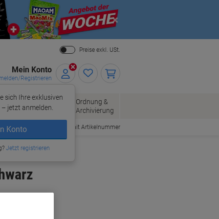
Close
Preise exkl. USt.
Mein Konto
elden/Registrieren
e sich Ihre exklusiven
ersand
Ordnung &
Bürobedarf
– jetzt anmelden.
Archivierung
Bestellen mit Artikelnummer
n Konto
atronen
g?
Jetzt registrieren
chwarz