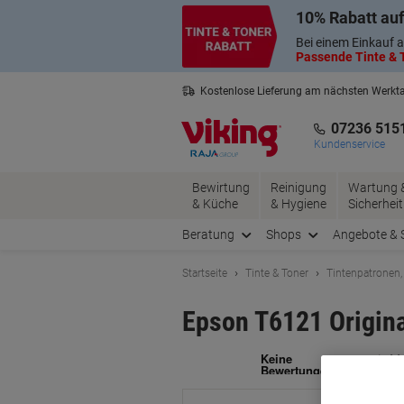
Skip
Skip
10% Rabatt auf
to
to
Content
Navigation
Bei einem Einkauf a
Passende Tinte & T
Kostenlose Lieferung am nächsten Werkt
2 Jahre Garantie auf alle Produkte
07236 515
Kundenservice
Bewirtung
Reinigung
Wartung 
& Küche
& Hygiene
Sicherheit
Beratung
Shops
Angebote & 
Startseite
Tinte & Toner
Tintenpatronen,
Epson T6121 Origin
Ma