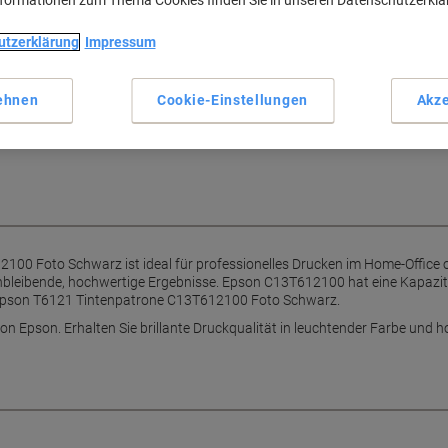
nformationen zum Thema Cookies finden Sie in unseren Datenschutzerkl
utzerklärung
Impressum
Drucker.
rone bietet gleichbleibende
ehnen
Cookie-Einstellungen
Akze
ten Seite. Bestellen Sie die Epson
Viking.
00 Foto Schwarz ist ideal für professionelles Drucken im Home-Office 
hbleibende, hochwertige Ergebnisse. Epson C13T612100 hat eine Kapazität
r Epson T6121 Tintenpatrone C13T612100 Foto Schwarz.
von Epson. Erhalten Sie brillante Druckqualität in leuchtender Farbe und 