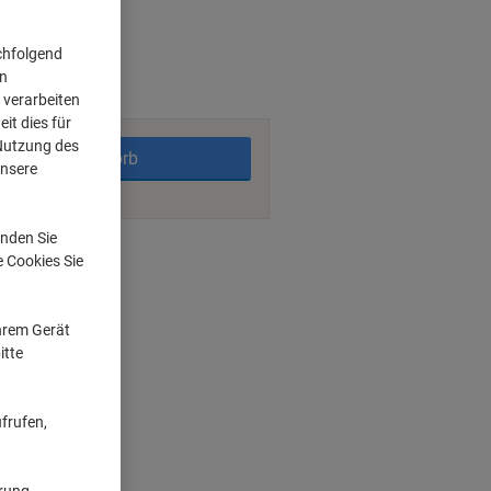
chfolgend
on
 verarbeiten
it dies für
 Nutzung des
In den Warenkorb
unsere
nden Sie
ngsmöglichkeiten
e Cookies Sie
Ihrem Gerät
t
itte
n
frufen,