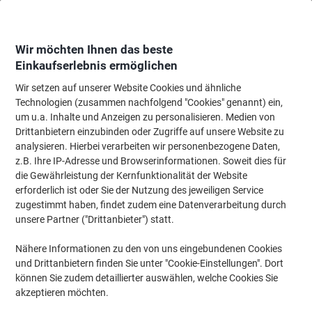
Skip
Skip
to
to
Content
Navigation
Wir möchten Ihnen das beste
Einkaufserlebnis ermöglichen
Wir setzen auf unserer Website Cookies und ähnliche
Startseite
Tinte & Toner
Tintenpatronen, Druckerpatronen, Druckerfarbbänd
Technologien (zusammen nachfolgend "Cookies" genannt) ein,
um u.a. Inhalte und Anzeigen zu personalisieren. Medien von
Epson T6536 Original C13T653600 Magenta
Drittanbietern einzubinden oder Zugriffe auf unsere Website zu
analysieren. Hierbei verarbeiten wir personenbezogene Daten,
z.B. Ihre IP-Adresse und Browserinformationen. Soweit dies für
Marke:
Epson
Artikelnr.:
6372666
die Gewährleistung der Kernfunktionalität der Website
erforderlich ist oder Sie der Nutzung des jeweiligen Service
zugestimmt haben, findet zudem eine Datenverarbeitung durch
unsere Partner ("Drittanbieter") statt.
Nähere Informationen zu den von uns eingebundenen Cookies
und Drittanbietern finden Sie unter "Cookie-Einstellungen". Dort
können Sie zudem detaillierter auswählen, welche Cookies Sie
akzeptieren möchten.