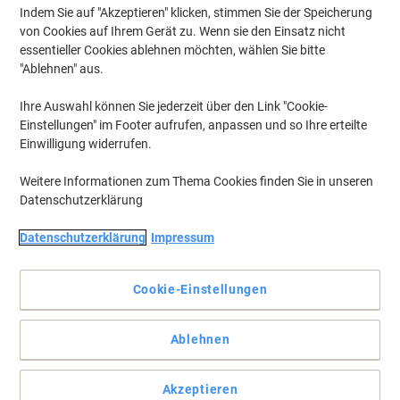
Indem Sie auf "Akzeptieren" klicken, stimmen Sie der Speicherung
von Cookies auf Ihrem Gerät zu. Wenn sie den Einsatz nicht
essentieller Cookies ablehnen möchten, wählen Sie bitte
"Ablehnen" aus.
Ihre Auswahl können Sie jederzeit über den Link "Cookie-
Einstellungen" im Footer aufrufen, anpassen und so Ihre erteilte
Einwilligung widerrufen.
Weitere Informationen zum Thema Cookies finden Sie in unseren
Datenschutzerklärung
Die problemlose Wahl für Ihren Epson Drucker.
Datenschutzerklärung
Impressum
Die Epson T6536 Magenta Tintenpatrone bietet gleichbleibende
Druckqualität von der ersten bis zur letzten Seite. Bestellen Sie die
Cookie-Einstellungen
Epson Original C13T653600 Tintenpatrone bei Viking.
Vollständige Beschreibung lesen
Ablehnen
Mehr Kaufen,
Mehr Sparen
€ 137,99
pro Stück
Ab 3 Stück
Akzeptieren
€ 165,59 inkl. USt