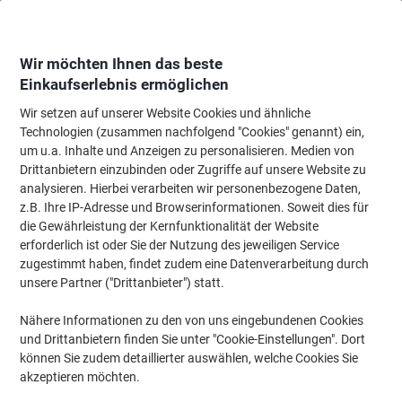
Skip
Skip
to
to
Content
Navigation
Wir möchten Ihnen das beste
Einkaufserlebnis ermöglichen
Wir setzen auf unserer Website Cookies und ähnliche
Startseite
Ordnung & Archivierung
Ordner & Mappen
Dokumentenablag
Technologien (zusammen nachfolgend "Cookies" genannt) ein,
um u.a. Inhalte und Anzeigen zu personalisieren. Medien von
Exacompta Fächermappe Nature Future DIN A4 Blau
Drittanbietern einzubinden oder Zugriffe auf unsere Website zu
Manilakarton 24 x 32 x 32 cm
analysieren. Hierbei verarbeiten wir personenbezogene Daten,
z.B. Ihre IP-Adresse und Browserinformationen. Soweit dies für
die Gewährleistung der Kernfunktionalität der Website
Marke:
Exacompta
Artikelnr.:
5961069
erforderlich ist oder Sie der Nutzung des jeweiligen Service
zugestimmt haben, findet zudem eine Datenverarbeitung durch
unsere Partner ("Drittanbieter") statt.
Nachhaltig
Nähere Informationen zu den von uns eingebundenen Cookies
und Drittanbietern finden Sie unter "Cookie-Einstellungen". Dort
können Sie zudem detaillierter auswählen, welche Cookies Sie
akzeptieren möchten.