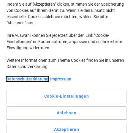
Indem Sie auf "Akzeptieren" klicken, stimmen Sie der Speicherung
von Cookies auf Ihrem Gerät zu. Wenn sie den Einsatz nicht
essentieller Cookies ablehnen möchten, wählen Sie bitte
"Ablehnen" aus.
Ihre Auswahl können Sie jederzeit über den Link "Cookie-
Einstellungen" im Footer aufrufen, anpassen und so Ihre erteilte
Einwilligung widerrufen.
Weitere Informationen zum Thema Cookies finden Sie in unseren
Datenschutzerklärung
Datenschutzerklärung
Impressum
Cookie-Einstellungen
Premium Karton in intensiven Farben
Ablehnen
Transportieren sie ihre Dokumente sicher und mit Stil in den
nachhaltig hergestellten Fächermappen Nature Future von
Exacompta
Akzeptieren