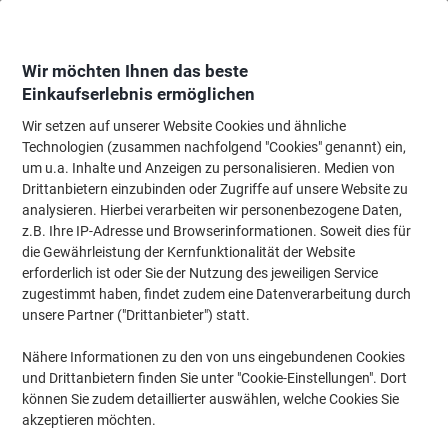
Skip
Skip
to
to
Content
Navigation
Wir möchten Ihnen das beste
Einkaufserlebnis ermöglichen
Wir setzen auf unserer Website Cookies und ähnliche
Startseite
Bürobedarf
Schreiben & Zeichnen
Zeichenbedarf
Druckblei
Technologien (zusammen nachfolgend "Cookies" genannt) ein,
um u.a. Inhalte und Anzeigen zu personalisieren. Medien von
Faber-Castell Grip Plus Druckbleistift 0,7 mm B
Drittanbietern einzubinden oder Zugriffe auf unsere Website zu
Schwarz
analysieren. Hierbei verarbeiten wir personenbezogene Daten,
z.B. Ihre IP-Adresse und Browserinformationen. Soweit dies für
die Gewährleistung der Kernfunktionalität der Website
Marke:
Faber-Castell
Artikelnr.:
1307-BU
erforderlich ist oder Sie der Nutzung des jeweiligen Service
zugestimmt haben, findet zudem eine Datenverarbeitung durch
unsere Partner ("Drittanbieter") statt.
Nähere Informationen zu den von uns eingebundenen Cookies
und Drittanbietern finden Sie unter "Cookie-Einstellungen". Dort
können Sie zudem detaillierter auswählen, welche Cookies Sie
akzeptieren möchten.