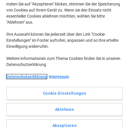
Indem Sie auf "Akzeptieren" klicken, stimmen Sie der Speicherung
von Cookies auf Ihrem Gerät zu. Wenn sie den Einsatz nicht
essentieller Cookies ablehnen möchten, wählen Sie bitte
"Ablehnen" aus.
Ihre Auswahl können Sie jederzeit über den Link "Cookie-
Einstellungen" im Footer aufrufen, anpassen und so Ihre erteilte
Einwilligung widerrufen.
Weitere Informationen zum Thema Cookies finden Sie in unseren
Datenschutzerklärung
Datenschutzerklärung
Impressum
Cookie-Einstellungen
Hochwertige Qualität für perfekte Ergebnisse
Ablehnen
Dank seiner ergonomischen Gummigriffzone sorgt der
Druckbleistift und Kugelschreiber Grip Plus für langes,
ermüdungsfreies Schreiben. Während der Druckbleistift mit einem
Akzeptieren
extra dicken, herausdrehbaren Radierer überzeugt, ist der