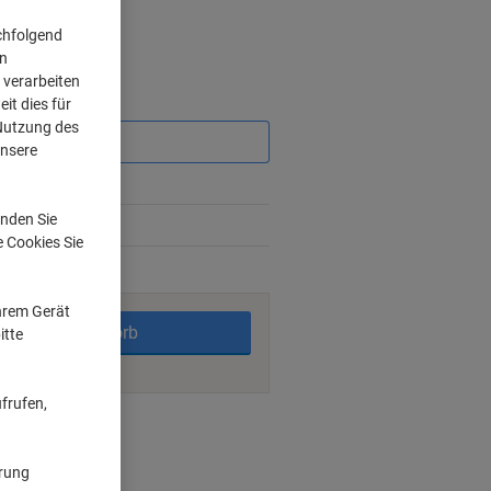
chfolgend
on
 verarbeiten
Sie
it dies für
sparen
 Nutzung des
unsere
nden Sie
e Cookies Sie
rktage
Ihrem Gerät
In den Warenkorb
itte
frufen,
ngsmöglichkeiten
ärung