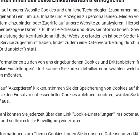
hten Ihnen das beste Einkaufserlebnis ermöglichen
€ 1,29
pro Pack
Ab 3 Pack
n auf unserer Website Cookies und ähnliche Technologien (zusammen na
€ 1,55 inkl. USt
genannt) ein, um u.a. Inhalte und Anzeigen zu personalisieren. Medien v
tern einzubinden oder Zugriffe auf unsere Website zu analysieren. Hierbei
nenbezogene Daten, z.B. Ihre IP-Adresse und Browserinformationen. Sowe
Menge
exkl. USt
leistung der Kernfunktionalität der Website erforderlich ist oder Sie der
Pack
1
€ 1,49
n Service zugestimmt haben, findet zudem eine Datenverarbeitung durch 
Drittanbieter") statt.
Pack
2
€ 1,39
-6%
formationen zu den von uns eingebundenen Cookies und Drittanbietern fi
Pack
3+
€ 1,29
-13%
kie-Einstellungen". Dort können Sie zudem detaillierter auswählen, welch
en möchten.
Aktuell verfügbar
Lieferung 2-3 We
auf "Akzeptieren" klicken, stimmen Sie der Speicherung von Cookies auf 
Menge
ie den Einsatz nicht essentieller Cookies ablehnen möchten, wählen Sie b
" aus.
Zu einer Liste
hl können Sie jederzeit über den Link "Cookie-Einstellungen" im Footer au
Lieferinformationen
Zahlu
nd so Ihre erteilte Einwilligung widerrufen.
nformationen zum Thema Cookies finden Sie in unseren Datenschutzerkl
Haupteigenschaften