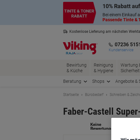
Skip
Skip
10% Rabatt auf
to
to
Content
Navigation
Bei einem Einkauf a
Passende Tinte & T
Kostenlose Lieferung am nächsten Werkt
2 Jahre Garantie auf alle Produkte
07236 515
Kundenservice
Bewirtung
Reinigung
Wartung 
& Küche
& Hygiene
Sicherheit
Beratung
Shops
Angebote & 
Startseite
Bürobedarf
Schreiben & Zeic
Faber-Castell Super
Ma