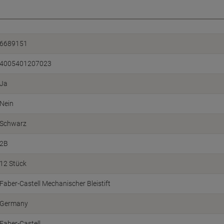
6689151
4005401207023
Ja
Nein
Schwarz
2B
12 Stück
Faber-Castell Mechanischer Bleistift
Germany
Faber-Castell