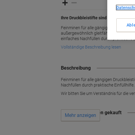
Datensch
Ihre Druckbleistifte sind leer? Kein Pr
Abl
Feinminen für alle gängigen Druckbleisti
außergewöhnlich gleitfähig für tiefschw
einfaches Nachfüllen durch praktische Ei
Vollständige Beschreibung lesen
Beschreibung
Feinminen für alle gängigen Druckbleist
Nachfüllen durch praktische Einfüllhilfe.
Wir bitten Sie um Verständnis für die verl
Wird oft zusammen gekauft
Mehr anzeigen