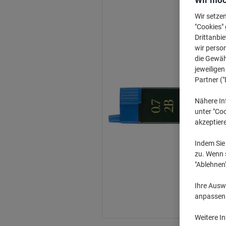
Wir möc
Wir setze
"Cookies" 
Drittanbie
wir perso
die Gewähr
jeweilige
Partner ("
Nähere In
unter "Coo
akzeptier
Indem Sie 
zu. Wenn s
"Ablehnen
Ihre Auswa
anpassen u
Weitere I