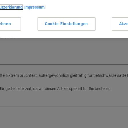
Extrem bruchfest
utzerklärung
Impressum
Gleitfähig für satte Linien
Einfaches Nachfüllen
oblem!
Für alle Druckbleistifte
ehnen
Cookie-Einstellungen
Akze
fte. Extrem bruchfest,
Mehr anzeigen
arze satte Linien. Sauberes und
nfüllhilfe.
ifte. Extrem bruchfest, außergewöhnlich gleitfähig für tiefschwarze satte
ängerte Lieferzeit, da wir diesen Artikel speziell für Sie bestellen.