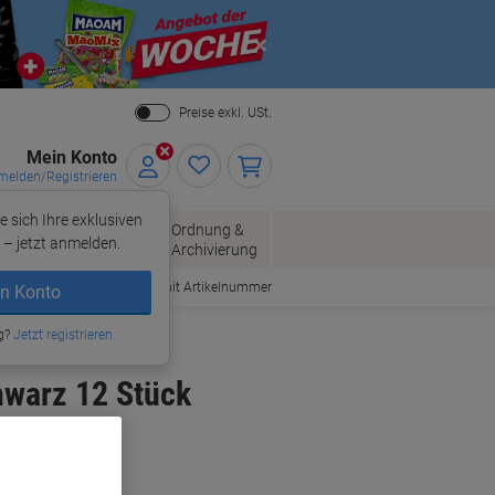
Close
Preise exkl. USt.
Mein Konto
elden/Registrieren
e sich Ihre exklusiven
ersand
Ordnung &
Bürobedarf
– jetzt anmelden.
Archivierung
Bestellen mit Artikelnummer
n Konto
g?
Jetzt registrieren
hwarz 12 Stück