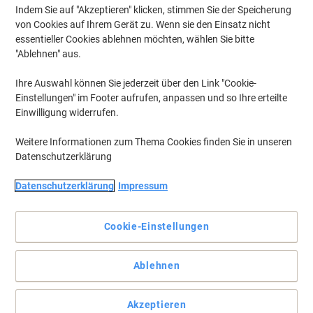
Indem Sie auf "Akzeptieren" klicken, stimmen Sie der Speicherung
von Cookies auf Ihrem Gerät zu. Wenn sie den Einsatz nicht
essentieller Cookies ablehnen möchten, wählen Sie bitte
"Ablehnen" aus.
Ihre Auswahl können Sie jederzeit über den Link "Cookie-
Einstellungen" im Footer aufrufen, anpassen und so Ihre erteilte
Einwilligung widerrufen.
Weitere Informationen zum Thema Cookies finden Sie in unseren
Datenschutzerklärung
Datenschutzerklärung
Impressum
Cookie-Einstellungen
Stabile und leichte Umschläge für den sicheren Versand
Ablehnen
Wenn Sie auf der Suche nach zuverlässigen, robusten
Umschlägen sind, die zudem extrem leicht sind, dann sind diese
Umschläge von Tyvek genau das Richtige für Sie.
Akzeptieren