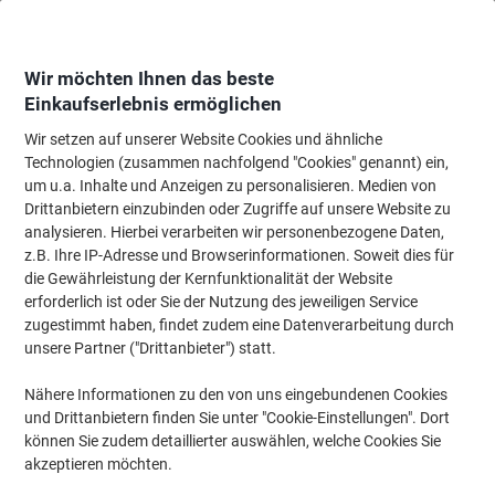
Skip
Skip
to
to
Content
Navigation
Wir möchten Ihnen das beste
Einkaufserlebnis ermöglichen
Wir setzen auf unserer Website Cookies und ähnliche
Startseite
Papier, Versand & Pakete
Verpacken & Versenden
Briefumschl
Technologien (zusammen nachfolgend "Cookies" genannt) ein,
um u.a. Inhalte und Anzeigen zu personalisieren. Medien von
Tyvek B4 Abziehstreifen Faltenversandtaschen Weiß
Drittanbietern einzubinden oder Zugriffe auf unsere Website zu
250 (B) x 330 (H) mm Ohne Fenster 55 g/m² 100 Stück
analysieren. Hierbei verarbeiten wir personenbezogene Daten,
z.B. Ihre IP-Adresse und Browserinformationen. Soweit dies für
die Gewährleistung der Kernfunktionalität der Website
Marke:
Tyvek
Artikelnr.:
100791
erforderlich ist oder Sie der Nutzung des jeweiligen Service
zugestimmt haben, findet zudem eine Datenverarbeitung durch
unsere Partner ("Drittanbieter") statt.
Nähere Informationen zu den von uns eingebundenen Cookies
und Drittanbietern finden Sie unter "Cookie-Einstellungen". Dort
können Sie zudem detaillierter auswählen, welche Cookies Sie
akzeptieren möchten.