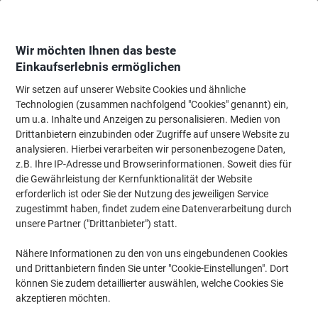
Skip
Skip
to
to
Content
Navigation
Wir möchten Ihnen das beste
Einkaufserlebnis ermöglichen
Wir setzen auf unserer Website Cookies und ähnliche
Startseite
Meetings & Präsentation
Meetings & Präsentation
Visuelle K
Technologien (zusammen nachfolgend "Cookies" genannt) ein,
um u.a. Inhalte und Anzeigen zu personalisieren. Medien von
Franken Magnetband M802 10 Schwarz 100 cm
Drittanbietern einzubinden oder Zugriffe auf unsere Website zu
analysieren. Hierbei verarbeiten wir personenbezogene Daten,
z.B. Ihre IP-Adresse und Browserinformationen. Soweit dies für
Marke:
Franken
Artikelnr.:
5010742
die Gewährleistung der Kernfunktionalität der Website
erforderlich ist oder Sie der Nutzung des jeweiligen Service
zugestimmt haben, findet zudem eine Datenverarbeitung durch
unsere Partner ("Drittanbieter") statt.
Nähere Informationen zu den von uns eingebundenen Cookies
und Drittanbietern finden Sie unter "Cookie-Einstellungen". Dort
können Sie zudem detaillierter auswählen, welche Cookies Sie
akzeptieren möchten.