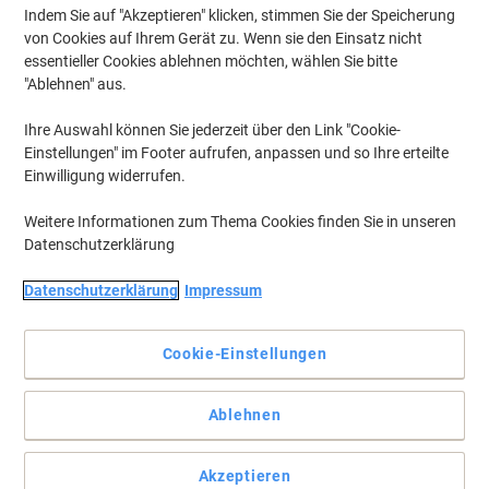
Indem Sie auf "Akzeptieren" klicken, stimmen Sie der Speicherung
von Cookies auf Ihrem Gerät zu. Wenn sie den Einsatz nicht
essentieller Cookies ablehnen möchten, wählen Sie bitte
"Ablehnen" aus.
Ihre Auswahl können Sie jederzeit über den Link "Cookie-
Einstellungen" im Footer aufrufen, anpassen und so Ihre erteilte
Einwilligung widerrufen.
Weitere Informationen zum Thema Cookies finden Sie in unseren
Datenschutzerklärung
Datenschutzerklärung
Impressum
Vielseitiges Schrankprogramm
Cookie-Einstellungen
Aus Dreischicht-Feinspanplatte mit beidseitiger Melaminharz-
Beschichtung, mit durchgehenden Ober- und Unterböden,
Rückwand 3 mm eingenutet. Die Einlegeböden sind in Stufen von
Ablehnen
32 mm verstellbar.
Vollständige Beschreibung lesen
Akzeptieren