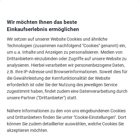
Skip
Skip
to
to
Content
Navigation
Wir möchten Ihnen das beste
Einkaufserlebnis ermöglichen
Wir setzen auf unserer Website Cookies und ähnliche
Startseite
Büromöbel
Büromöbel
Regale & Schränke
Aktenschränke
Technologien (zusammen nachfolgend "Cookies" genannt) ein,
um u.a. Inhalte und Anzeigen zu personalisieren. Medien von
Geramoebel Speed Office Flügeltürenschrank ABS
Drittanbietern einzubinden oder Zugriffe auf unsere Website zu
(Acrylnitril-Butadien-Styrol), Spanplatte 2 Fachböden
analysieren. Hierbei verarbeiten wir personenbezogene Daten,
800 x 420 x 1.104 mm Ahorn Braun
z.B. Ihre IP-Adresse und Browserinformationen. Soweit dies für
die Gewährleistung der Kernfunktionalität der Website
erforderlich ist oder Sie der Nutzung des jeweiligen Service
Marke:
Geramoebel
Artikelnr.:
G3831-AN
zugestimmt haben, findet zudem eine Datenverarbeitung durch
unsere Partner ("Drittanbieter") statt.
Nähere Informationen zu den von uns eingebundenen Cookies
und Drittanbietern finden Sie unter "Cookie-Einstellungen". Dort
können Sie zudem detaillierter auswählen, welche Cookies Sie
akzeptieren möchten.