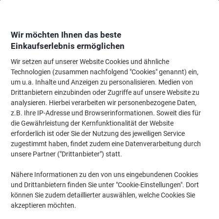
Skip
Skip
to
to
Content
Navigation
Wir möchten Ihnen das beste
Einkaufserlebnis ermöglichen
Wir setzen auf unserer Website Cookies und ähnliche
Startseite
Büromöbel
Büromöbel
Regale & Schränke
Rolladenschrä
Technologien (zusammen nachfolgend "Cookies" genannt) ein,
um u.a. Inhalte und Anzeigen zu personalisieren. Medien von
Geramoebel Rollcontainer Speed Office Braun 2.000 x
Drittanbietern einzubinden oder Zugriffe auf unsere Website zu
400 x 800 mm
analysieren. Hierbei verarbeiten wir personenbezogene Daten,
z.B. Ihre IP-Adresse und Browserinformationen. Soweit dies für
die Gewährleistung der Kernfunktionalität der Website
Marke:
Geramoebel
Artikelnr.:
G3824-AN
erforderlich ist oder Sie der Nutzung des jeweiligen Service
zugestimmt haben, findet zudem eine Datenverarbeitung durch
unsere Partner ("Drittanbieter") statt.
Nähere Informationen zu den von uns eingebundenen Cookies
und Drittanbietern finden Sie unter "Cookie-Einstellungen". Dort
können Sie zudem detaillierter auswählen, welche Cookies Sie
akzeptieren möchten.