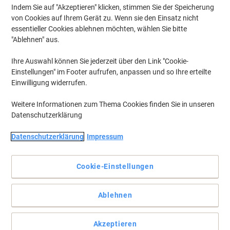
Indem Sie auf "Akzeptieren" klicken, stimmen Sie der Speicherung
von Cookies auf Ihrem Gerät zu. Wenn sie den Einsatz nicht
essentieller Cookies ablehnen möchten, wählen Sie bitte
"Ablehnen" aus.
Ihre Auswahl können Sie jederzeit über den Link "Cookie-
Einstellungen" im Footer aufrufen, anpassen und so Ihre erteilte
Einwilligung widerrufen.
Weitere Informationen zum Thema Cookies finden Sie in unseren
Datenschutzerklärung
+
1
mehr
Datenschutzerklärung
Impressum
Rund und eckig zugleich.
Cookie-Einstellungen
Richtig schön schnell haben Sie Ihr Büro mit der Serie Speed Office
ausgestattet. In nur 72 Stunden ist das vormontierte, individuell
kombinierbare Speed Office Sideboard bei Ihnen.
Ablehnen
Vollständige Beschreibung lesen
Akzeptieren
Mehr Kaufen,
Mehr Sparen