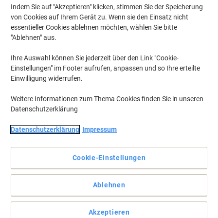
Best Seller
Indem Sie auf "Akzeptieren" klicken, stimmen Sie der Speicherung
Gaming Stühle ›
von Cookies auf Ihrem Gerät zu. Wenn sie den Einsatz nicht
essentieller Cookies ablehnen möchten, wählen Sie bitte
"Ablehnen" aus.
Meist gesehen
Ihre Auswahl können Sie jederzeit über den Link "Cookie-
Grußkarten ›
Einstellungen" im Footer aufrufen, anpassen und so Ihre erteilte
Einwilligung widerrufen.
Weitere Informationen zum Thema Cookies finden Sie in unseren
Datenschutzerklärung
Entdecken Sie unser Sortiment an Geschenken,
Saisonartikeln und mehr für Ihr Zuhause und Ihren
Datenschutzerklärung
Impressum
Garten
Bei Viking bieten wir eine breite Palette von Produkten in unserer
Kategorie Geschenke, Saisonartikel und mehr an. Von der
Cookie-Einstellungen
Verschönerung Ihres Zuhauses und Gartens bis hin zur
Zufriedenheit Ihrer Haustiere sind wir für alle Jahreszeiten
gerüstet.
Ablehnen
Verwandeln Sie Ihren Garten mit unseren
Pavillons
und
Gartenhäusern & Lagerungsmöglichkeiten. Genießen Sie den
Akzeptieren
Aufenthalt im Freien mit unseren
Markisen & Sonnendächern
und