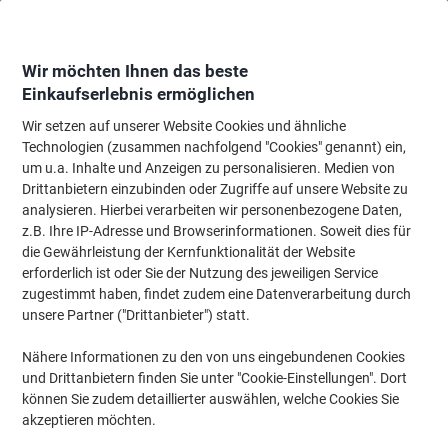
Skip
Skip
to
to
Content
Navigation
Wir möchten Ihnen das beste
Einkaufserlebnis ermöglichen
Wir setzen auf unserer Website Cookies und ähnliche
Startseite
Geschenke, Saisonartikel und mehr
Technologien (zusammen nachfolgend "Cookies" genannt) ein,
um u.a. Inhalte und Anzeigen zu personalisieren. Medien von
Geschenke, Saisonartikel und mehr
Drittanbietern einzubinden oder Zugriffe auf unsere Website zu
analysieren. Hierbei verarbeiten wir personenbezogene Daten,
z.B. Ihre IP-Adresse und Browserinformationen. Soweit dies für
Geschenktüten
die Gewährleistung der Kernfunktionalität der Website
Unsere Bestseller
erforderlich ist oder Sie der Nutzung des jeweiligen Service
zugestimmt haben, findet zudem eine Datenverarbeitung durch
unsere Partner ("Drittanbieter") statt.
Nähere Informationen zu den von uns eingebundenen Cookies
Jetzt ansehen
und Drittanbietern finden Sie unter "Cookie-Einstellungen". Dort
können Sie zudem detaillierter auswählen, welche Cookies Sie
akzeptieren möchten.