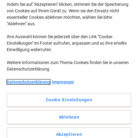
€ 49,67 inkl. USt
Indem Sie auf "Akzeptieren" klicken, stimmen Sie der Speicherung
Aktuell verfügbar
Vor 15:00 Uhr bestellt, am
von Cookies auf Ihrem Gerät zu. Wenn sie den Einsatz nicht
nächsten Werktag geliefert
essentieller Cookies ablehnen möchten, wählen Sie bitte
Menge
"Ablehnen" aus.
Ihre Auswahl können Sie jederzeit über den Link "Cookie-
Inkl.
BEST PRICE
Einstellungen" im Footer aufrufen, anpassen und so Ihre erteilte
Geschenk
Einwilligung widerrufen.
Nachhaltig
Neuer niedriger Preis
Viking Toilettenpapier 3-lagig 48 Rollen à
Weitere Informationen zum Thema Cookies finden Sie in unseren
200 Blatt
Datenschutzerklärung
Mehr Kaufen,
Mehr Sparen
Datenschutzerklärung
Impressum
€ 23,29
pro Pack
Ab 3 Pack
€ 27,95 inkl. USt
€ 0,02 / m exkl. USt
Cookie-Einstellungen
Aktuell verfügbar
Vor 15:00 Uhr bestellt, am
nächsten Werktag geliefert
Menge
Ablehnen
Akzeptieren