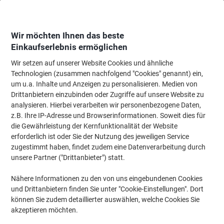
Skip
Skip
to
to
Content
Navigation
Wir möchten Ihnen das beste
Einkaufserlebnis ermöglichen
Wir setzen auf unserer Website Cookies und ähnliche
Startseite
Gratis DENVER Smartwatch zum Start ins Jahr 2026!
Technologien (zusammen nachfolgend "Cookies" genannt) ein,
um u.a. Inhalte und Anzeigen zu personalisieren. Medien von
Gratis DENVER Smartwatch zum Start ins Jahr 2026!
(21)
Drittanbietern einzubinden oder Zugriffe auf unsere Website zu
analysieren. Hierbei verarbeiten wir personenbezogene Daten,
z.B. Ihre IP-Adresse und Browserinformationen. Soweit dies für
Filtern nach
die Gewährleistung der Kernfunktionalität der Website
erforderlich ist oder Sie der Nutzung des jeweiligen Service
Inkl.
BEST PRICE
zugestimmt haben, findet zudem eine Datenverarbeitung durch
Geschenk
Nachhaltig
Neuer niedriger Preis
unsere Partner ("Drittanbieter") statt.
Viking Falthandtücher V-falz Weiß 2-
Nähere Informationen zu den von uns eingebundenen Cookies
lagig 25 x 23 cm 3750 Blatt
und Drittanbietern finden Sie unter "Cookie-Einstellungen". Dort
können Sie zudem detaillierter auswählen, welche Cookies Sie
Mehr Kaufen,
Mehr Sparen
akzeptieren möchten.
€ 41,39
pro Pack
Ab 5 Pack