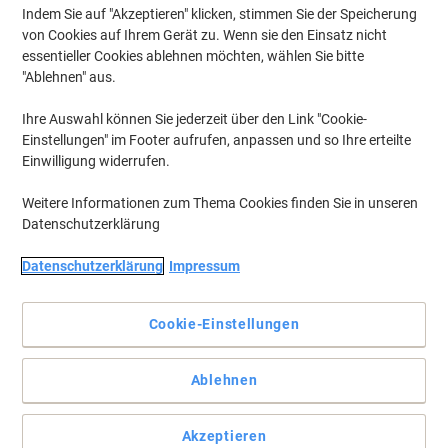
Indem Sie auf "Akzeptieren" klicken, stimmen Sie der Speicherung
von Cookies auf Ihrem Gerät zu. Wenn sie den Einsatz nicht
essentieller Cookies ablehnen möchten, wählen Sie bitte
Vollständige Beschreibung lesen
"Ablehnen" aus.
Mehr Kaufen,
Mehr Sparen
Ihre Auswahl können Sie jederzeit über den Link "Cookie-
€ 199,99
pro Stück
Einstellungen" im Footer aufrufen, anpassen und so Ihre erteilte
Ab 2 Stück
€ 239,99 inkl. USt
Einwilligung widerrufen.
Si
Menge
exkl. USt
Weitere Informationen zum Thema Cookies finden Sie in unseren
sp
Datenschutzerklärung
Stück
1
€ 209,99
Datenschutzerklärung
Impressum
Stück
2+
€ 199,99
-4%
Versand durch Lieferanten
Cookie-Einstellungen
Menge
Ablehnen
Zu einer Liste
Akzeptieren