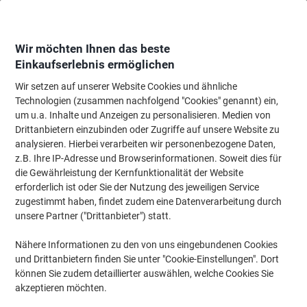
Skip
Skip
to
to
Content
Navigation
Wir möchten Ihnen das beste
Einkaufserlebnis ermöglichen
Wir setzen auf unserer Website Cookies und ähnliche
Startseite
Büromöbel
Büromöbel
Schreibtische & Tische
Bürotisch-
Technologien (zusammen nachfolgend "Cookies" genannt) ein,
um u.a. Inhalte und Anzeigen zu personalisieren. Medien von
Hammerbacher Erweiterungsplatte BA60 Buche 600 x
Drittanbietern einzubinden oder Zugriffe auf unsere Website zu
800 x 720 mm
analysieren. Hierbei verarbeiten wir personenbezogene Daten,
z.B. Ihre IP-Adresse und Browserinformationen. Soweit dies für
die Gewährleistung der Kernfunktionalität der Website
Marke:
Hammerbacher
Artikelnr.:
1204998
erforderlich ist oder Sie der Nutzung des jeweiligen Service
zugestimmt haben, findet zudem eine Datenverarbeitung durch
unsere Partner ("Drittanbieter") statt.
Nähere Informationen zu den von uns eingebundenen Cookies
und Drittanbietern finden Sie unter "Cookie-Einstellungen". Dort
können Sie zudem detaillierter auswählen, welche Cookies Sie
akzeptieren möchten.