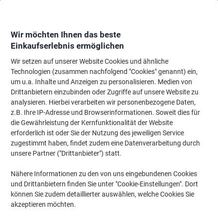
Skip
Skip
to
to
Content
Navigation
Wir möchten Ihnen das beste
Einkaufserlebnis ermöglichen
Wir setzen auf unserer Website Cookies und ähnliche
Startseite
Büromöbel
Büromöbel
Schreibtische & Tische
Eckschreib
Technologien (zusammen nachfolgend "Cookies" genannt) ein,
um u.a. Inhalte und Anzeigen zu personalisieren. Medien von
Hammerbacher Matrix Eckschreibtisch Freiform
Drittanbietern einzubinden oder Zugriffe auf unsere Website zu
Walnuss 4 Füße 2.000 (B) x 1.200 (T) x 760 (H) mm
analysieren. Hierbei verarbeiten wir personenbezogene Daten,
Aluminium, Holz, Kunststoff, Spanplatte
z.B. Ihre IP-Adresse und Browserinformationen. Soweit dies für
die Gewährleistung der Kernfunktionalität der Website
erforderlich ist oder Sie der Nutzung des jeweiligen Service
Marke:
Hammerbacher
Artikelnr.:
6267807
zugestimmt haben, findet zudem eine Datenverarbeitung durch
unsere Partner ("Drittanbieter") statt.
Nähere Informationen zu den von uns eingebundenen Cookies
und Drittanbietern finden Sie unter "Cookie-Einstellungen". Dort
können Sie zudem detaillierter auswählen, welche Cookies Sie
akzeptieren möchten.