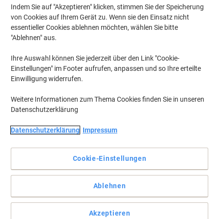
Indem Sie auf "Akzeptieren" klicken, stimmen Sie der Speicherung
von Cookies auf Ihrem Gerät zu. Wenn sie den Einsatz nicht
essentieller Cookies ablehnen möchten, wählen Sie bitte
"Ablehnen" aus.
Ihre Auswahl können Sie jederzeit über den Link "Cookie-
Einstellungen" im Footer aufrufen, anpassen und so Ihre erteilte
Einwilligung widerrufen.
Weitere Informationen zum Thema Cookies finden Sie in unseren
Datenschutzerklärung
Datenschutzerklärung
Impressum
Vielfältig kombinierbar für eine professionelle Büroumgebung
Nehmen Sie am ergonomisch geformten Schreibtisch Matrix Platz,
Cookie-Einstellungen
und profitieren Sie von einer besonders effizienten Ablage- und
Arbeitsfläche.
Ablehnen
Vollständige Beschreibung lesen
Mehr Kaufen,
Mehr Sparen
Akzeptieren
€ 596,00
pro Stück