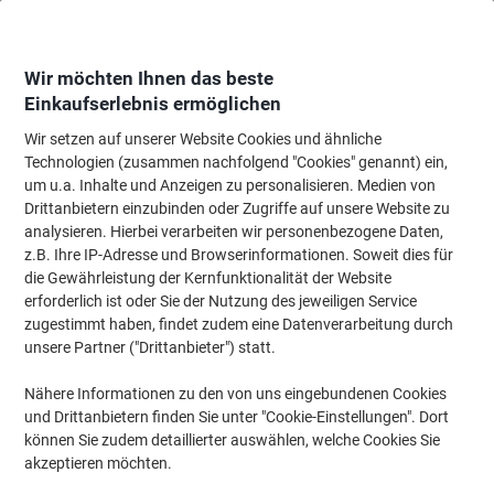
Skip
Skip
to
to
Content
Navigation
Wir möchten Ihnen das beste
Einkaufserlebnis ermöglichen
Wir setzen auf unserer Website Cookies und ähnliche
Startseite
Büromöbel
Büromöbel
Regale & Schränke
Bücherregale
Technologien (zusammen nachfolgend "Cookies" genannt) ein,
um u.a. Inhalte und Anzeigen zu personalisieren. Medien von
Hammerbacher Melaminharzbeschichtete Spanplatte
Drittanbietern einzubinden oder Zugriffe auf unsere Website zu
Schreibtisch 4 Fachböden 800 x 330 x 1.880 mm Braun
analysieren. Hierbei verarbeiten wir personenbezogene Daten,
Walnuss
z.B. Ihre IP-Adresse und Browserinformationen. Soweit dies für
die Gewährleistung der Kernfunktionalität der Website
erforderlich ist oder Sie der Nutzung des jeweiligen Service
Marke:
Hammerbacher
Artikelnr.:
6333111
zugestimmt haben, findet zudem eine Datenverarbeitung durch
unsere Partner ("Drittanbieter") statt.
Nachhaltig
Nähere Informationen zu den von uns eingebundenen Cookies
und Drittanbietern finden Sie unter "Cookie-Einstellungen". Dort
können Sie zudem detaillierter auswählen, welche Cookies Sie
akzeptieren möchten.