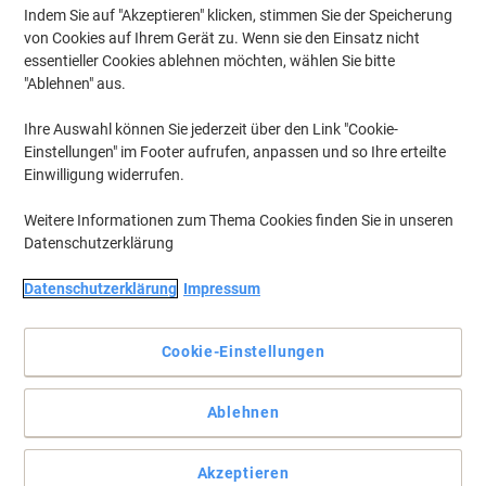
Indem Sie auf "Akzeptieren" klicken, stimmen Sie der Speicherung
von Cookies auf Ihrem Gerät zu. Wenn sie den Einsatz nicht
essentieller Cookies ablehnen möchten, wählen Sie bitte
"Ablehnen" aus.
Variabel zusammenstellen.
Ihre Auswahl können Sie jederzeit über den Link "Cookie-
Dieses Regal können Sie entweder als Ergänzung zu Ihrer Matrix
Einstellungen" im Footer aufrufen, anpassen und so Ihre erteilte
Schrankwand oder als Einzelstück in Ihrem Büro einsetzen. In
Einwilligung widerrufen.
jedem Fall haben Ihre Ordner auf den höhenverstellbaren
Fachböden einen passgenauen Stand
Weitere Informationen zum Thema Cookies finden Sie in unseren
Vollständige Beschreibung lesen
Datenschutzerklärung
Umweltaussagen
Datenschutzerklärung
Impressum
Cookie-Einstellungen
Mehr Kaufen,
Mehr Sparen
€ 249,99
pro Stück
Ab 2 Stück
€ 299,99 inkl. USt
Ablehnen
Si
Menge
exkl. USt
sp
Akzeptieren