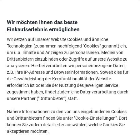
Skip
Skip
to
to
Content
Navigation
Wir möchten Ihnen das beste
Einkaufserlebnis ermöglichen
Wir setzen auf unserer Website Cookies und ähnliche
Startseite
Büromöbel
Büromöbel
Regale & Schränke
Rolladenschrä
Technologien (zusammen nachfolgend "Cookies" genannt) ein,
um u.a. Inhalte und Anzeigen zu personalisieren. Medien von
Hammerbacher Rollladenschrank
Drittanbietern einzubinden oder Zugriffe auf unsere Website zu
Melaminharzbeschichtete Spanplatte 1 Fachboden
analysieren. Hierbei verarbeiten wir personenbezogene Daten,
abschließbar 1.200 x 400 x 748 mm Grau, Silber
z.B. Ihre IP-Adresse und Browserinformationen. Soweit dies für
die Gewährleistung der Kernfunktionalität der Website
erforderlich ist oder Sie der Nutzung des jeweiligen Service
Marke:
Hammerbacher
Artikelnr.:
6906753
zugestimmt haben, findet zudem eine Datenverarbeitung durch
unsere Partner ("Drittanbieter") statt.
Nachhaltig
Nähere Informationen zu den von uns eingebundenen Cookies
und Drittanbietern finden Sie unter "Cookie-Einstellungen". Dort
können Sie zudem detaillierter auswählen, welche Cookies Sie
akzeptieren möchten.