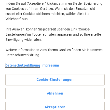
Indem Sie auf "Akzeptieren" klicken, stimmen Sie der Speicherung
von Cookies auf Ihrem Gerät zu. Wenn sie den Einsatz nicht
essentieller Cookies ablehnen möchten, wählen Sie bitte
"Ablehnen" aus.
Mit Sockel. Für einen soliden Stand.
Ihre Auswahl können Sie jederzeit über den Link "Cookie-
Wenn Sie wichtige Dokumente haben, schließen Sie einfach die
Einstellungen" im Footer aufrufen, anpassen und so Ihre erteilte
Rollläden und sperren Sie den Rollladenschrank ab. Geöffnet
Einwilligung widerrufen.
bleiben die Kunststoff-Rollläden in jeder Position stehen.
Vollständige Beschreibung lesen
Weitere Informationen zum Thema Cookies finden Sie in unseren
Datenschutzerklärung
Umweltaussagen
Datenschutzerklärung
Impressum
Mehr Kaufen,
Mehr Sparen
Cookie-Einstellungen
€ 499,00
pro Stück
Ab 2 Stück
€ 598,80 inkl. USt
Ablehnen
Si
Menge
exkl. USt
sp
Stück
1
€ 529,00
Akzeptieren