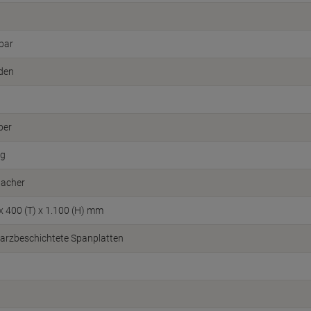
bar
den
ber
ig
acher
 x 400 (T) x 1.100 (H) mm
arzbeschichtete Spanplatten