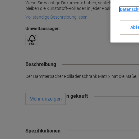
Wenn Sie wichtige Dokumente haben, schließen Sie einfach d
bleiben die Kunststoff-Rollläden in jeder Position stehen.
Datensch
Vollständige Beschreibung lesen
Abl
Umweltaussagen
Beschreibung
Der Hammerbacher Rollladenschrank Matrix hat die Maße:
Wird oft zusammen gekauft
Mehr anzeigen
Spezifikationen