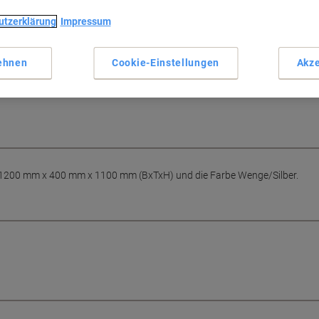
ie Rollläden und sperren Sie den Rollladenschrank ab. Geöffnet
utzerklärung
Impressum
ehnen
Cookie-Einstellungen
Akze
M
 1200 mm x 400 mm x 1100 mm (BxTxH) und die Farbe Wenge/Silber.