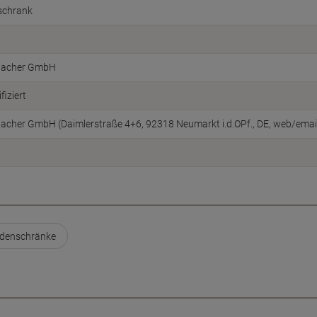
schrank
acher GmbH
fiziert
cher GmbH (Daimlerstraße 4+6, 92318 Neumarkt i.d.OPf., DE, web/ema
denschränke