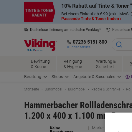
Skip
Skip
10% Rabatt auf Tinte & Toner
to
to
Content
Navigation
Bei einem Einkauf ab € 99 (exkl. MwSt.
Passende Tinte & Toner finden ›
Kostenlose Lieferung am nächsten Werktag*
Kostenlose
07236 5151 800
Kundenservice
Bewirtung
Reinigung
Wartung &
B
& Küche
& Hygiene
Sicherheit
Beratung
Shops
Angebote & Saisonales
Startseite
Büromöbel
Büromöbel
Regale & Schränke
Rol
Hammerbacher Rollladenschra
1.200 x 400 x 1.100 mm Braun,
Marke:
Hammerbache