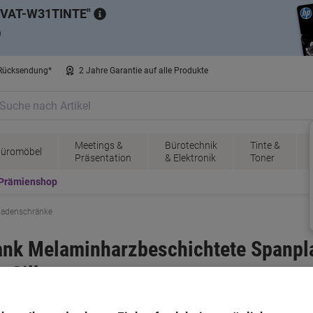
VAT-W31TINTE
)
 Rücksendung*
2 Jahre Garantie auf alle Produkte
Meetings &
Bürotechnik
Tinte &
üromöbel
Präsentation
& Elektronik
Toner
Prämienshop
ladenschränke
nk Melaminharzbeschichtete Spanpla
 Silber
r
Artikelnr.:
7033276