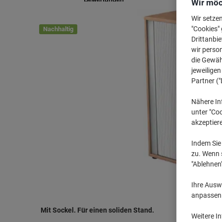
Wir möc
Wir setze
"Cookies" 
Nachhaltig
Drittanbie
wir perso
die Gewähr
jeweilige
Partner ("
Nähere In
unter "Coo
akzeptier
Indem Sie 
zu. Wenn s
"Ablehnen
Ihre Auswa
anpassen u
Mit Sockel. Für einen soliden Stand.
Weitere I