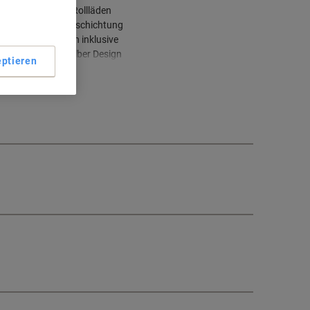
Abschließbare Rollläden
Melaminharzbeschichtung
Zwei Fachböden inklusive
Edles Wenge/Silber Design
ptieren
ehr anzeigen