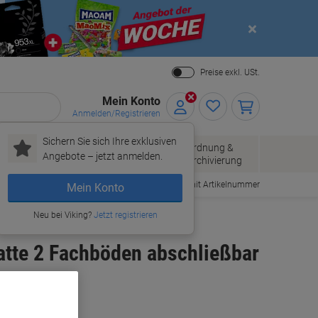
Close
Preise exkl. USt.
Mein Konto
Anmelden/Registrieren
Sichern Sie sich Ihre exklusiven
Papier, Versand
Ordnung &
Bürobedarf
Angebote – jetzt anmelden.
& Pakete
Archivierung
Bestellen mit Artikelnummer
Mein Konto
Neu bei Viking?
Jetzt registrieren
tte 2 Fachböden abschließbar