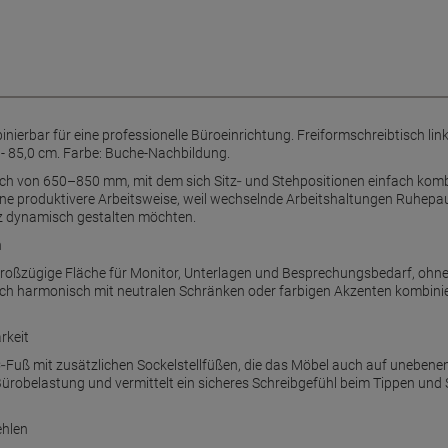
ierbar für eine professionelle Büroeinrichtung. Freiformschreibtisch lin
0 - 85,0 cm. Farbe: Buche-Nachbildung.
ereich von 650–850 mm, mit dem sich Sitz‑ und Stehpositionen einfach ko
zt eine produktivere Arbeitsweise, weil wechselnde Arbeitshaltungen Ruhe
atz dynamisch gestalten möchten.
n
 großzügige Fläche für Monitor, Unterlagen und Besprechungsbedarf, ohn
sich harmonisch mit neutralen Schränken oder farbigen Akzenten kombinie
rkeit
C‑Fuß mit zusätzlichen Sockelstellfüßen, die das Möbel auch auf unebene
 Bürobelastung und vermittelt ein sicheres Schreibgefühl beim Tippen und
ehlen