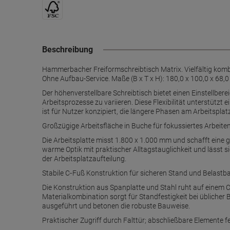
Beschreibung
Hammerbacher Freiformschreibtisch Matrix. Vielfältig kombin
Ohne Aufbau-Service. Maße (B x T x H): 180,0 x 100,0 x 68,
Der höhenverstellbare Schreibtisch bietet einen Einstellb
Arbeitsprozesse zu variieren. Diese Flexibilität unterstüt
ist für Nutzer konzipiert, die längere Phasen am Arbeitspl
Großzügige Arbeitsfläche in Buche für fokussiertes Arbeite
Die Arbeitsplatte misst 1.800 x 1.000 mm und schafft eine
warme Optik mit praktischer Alltagstauglichkeit und lässt 
der Arbeitsplatzaufteilung.
Stabile C‑Fuß Konstruktion für sicheren Stand und Belastba
Die Konstruktion aus Spanplatte und Stahl ruht auf einem 
Materialkombination sorgt für Standfestigkeit bei üblicher
ausgeführt und betonen die robuste Bauweise.
Praktischer Zugriff durch Falttür; abschließbare Elemente f