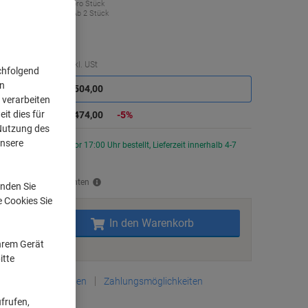
€ 474,00
pro Stück
Ab 2 Stück
568,80 inkl. USt
Sie
Menge
exkl. USt
chfolgend
sparen
on
Stück
1
€ 504,00
 verarbeiten
it dies für
Stück
2+
€ 474,00
-5%
 Nutzung des
unsere
Aktuell verfügbar
Vor 17:00 Uhr bestellt, Lieferzeit innerhalb 4-7
erktagen
rsand durch Lieferanten
nden Sie
e Cookies Sie
Menge
In den Warenkorb
Ihrem Gerät
Zu einer Liste
itte
Lieferinformationen
Zahlungsmöglichkeiten
frufen,