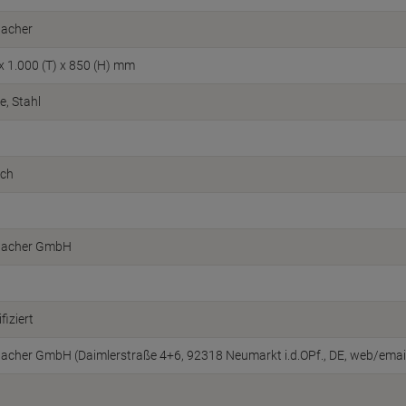
acher
 x 1.000 (T) x 850 (H) mm
e, Stahl
sch
acher GmbH
fiziert
cher GmbH (Daimlerstraße 4+6, 92318 Neumarkt i.d.OPf., DE, web/ema