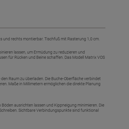
ks und rechts montierbar. Tischfuß mit Rasterung 1,0 cm.
mbinieren lassen, um Ermüdung zu reduzieren und
pausen für Rücken und Beine schaffen. Das Modell Matrix VOS
e den Raum zu überladen. Die Buche‑Oberfläche verbindet
ren. Maße in Millimetern ermöglichen die direkte Planung
n Böden ausrichten lassen und Kippneigung minimieren. Die
 Schreiben. Sichtbare Verbindungspunkte sind funktional