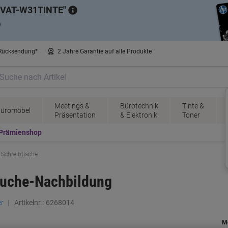
VAT-W31TINTE
)
 Rücksendung*
2 Jahre Garantie auf alle Produkte
Meetings &
Bürotechnik
Tinte &
üromöbel
Präsentation
& Elektronik
Toner
Prämienshop
Schreibtische
Buche-Nachbildung
r
Artikelnr.:
6268014
M