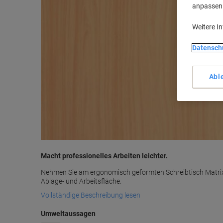
anpassen u
Weitere I
Datensch
Abl
Macht professionelles Arbeiten leichter.
Nehmen Sie am ergonomisch geformten Schreibtisch Matrix Pl
Ablage- und Arbeitsfläche.
Vollständige Beschreibung lesen
Umweltaussagen