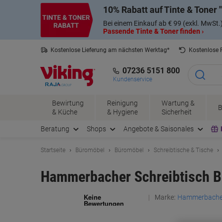
Skip
Skip
10% Rabatt auf Tinte & Toner
to
to
Content
Navigation
Bei einem Einkauf ab € 99 (exkl. MwSt.
Passende Tinte & Toner finden ›
Kostenlose Lieferung am nächsten Werktag*
Kostenlose
07236 5151 800
Kundenservice
Bewirtung
Reinigung
Wartung &
B
& Küche
& Hygiene
Sicherheit
Beratung
Shops
Angebote & Saisonales
Startseite
Büromöbel
Büromöbel
Schreibtische & Tische
Hammerbacher Schreibtisch 
Marke:
Hammerbache