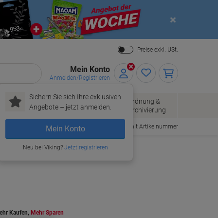
Close
Preise exkl. USt.
Mein Konto
Anmelden/Registrieren
Sichern Sie sich Ihre exklusiven
Papier, Versand
Ordnung &
Bürobedarf
Angebote – jetzt anmelden.
& Pakete
Archivierung
Bestellen mit Artikelnummer
Mein Konto
Neu bei Viking?
Jetzt registrieren
ehr Kaufen,
Mehr Sparen