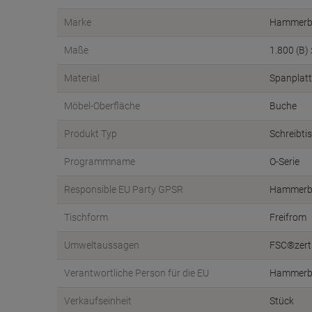
Marke
Hammerb
Maße
1.800 (B)
Material
Spanplatt
Möbel-Oberfläche
Buche
Produkt Typ
Schreibti
Programmname
O-Serie
Responsible EU Party GPSR
Hammerb
Tischform
Freifrom
Umweltaussagen
FSC®zerti
Verantwortliche Person für die EU
Hammerba
Verkaufseinheit
Stück