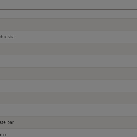
chließbar
tellbar
0 mm