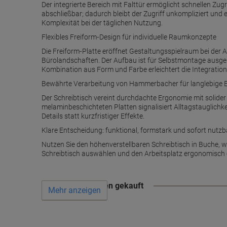
Der integrierte Bereich mit Falttür ermöglicht schnellen Zug
abschließbar; dadurch bleibt der Zugriff unkompliziert und 
Komplexität bei der täglichen Nutzung.
Flexibles Freiform‑Design für individuelle Raumkonzepte
Die Freiform‑Platte eröffnet Gestaltungsspielraum bei der 
Bürolandschaften. Der Aufbau ist für Selbstmontage ausgele
Kombination aus Form und Farbe erleichtert die Integratio
Bewährte Verarbeitung von Hammerbacher für langlebige E
Der Schreibtisch vereint durchdachte Ergonomie mit solider
melaminbeschichteten Platten signalisiert Alltagstauglichk
Details statt kurzfristiger Effekte.
Klare Entscheidung: funktional, formstark und sofort nutzb
Nutzen Sie den höhenverstellbaren Schreibtisch in Buche, wen
Schreibtisch auswählen und den Arbeitsplatz ergonomisch 
Wird oft zusammen gekauft
Mehr anzeigen