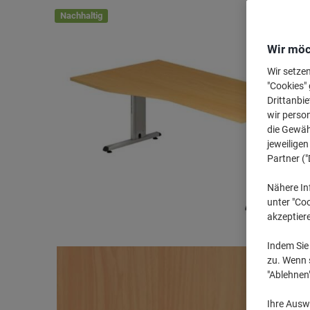
Nachhaltig
Wir möc
Wir setze
"Cookies" 
Drittanbie
wir perso
die Gewähr
jeweilige
Partner ("
Nähere In
unter "Coo
akzeptier
Indem Sie 
zu. Wenn s
"Ablehnen
Ihre Auswa