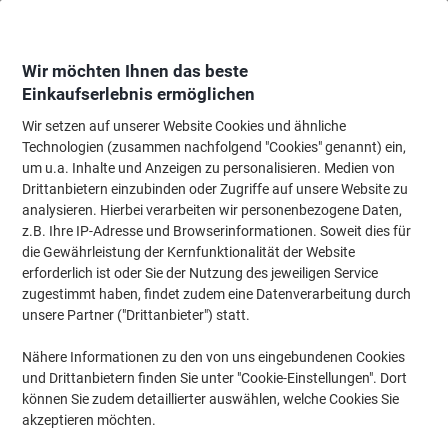
Skip
Skip
to
to
Content
Navigation
Wir möchten Ihnen das beste
Einkaufserlebnis ermöglichen
Wir setzen auf unserer Website Cookies und ähnliche
Startseite
Büromöbel
Büromöbel
Schreibtische & Tische
Sitz Steh S
Technologien (zusammen nachfolgend "Cookies" genannt) ein,
um u.a. Inhalte und Anzeigen zu personalisieren. Medien von
Hammerbacher Schreibtisch Matrix Ahorn-Nachbildung
Drittanbietern einzubinden oder Zugriffe auf unsere Website zu
analysieren. Hierbei verarbeiten wir personenbezogene Daten,
z.B. Ihre IP-Adresse und Browserinformationen. Soweit dies für
Marke:
Hammerbacher
Artikelnr.:
6267978
die Gewährleistung der Kernfunktionalität der Website
erforderlich ist oder Sie der Nutzung des jeweiligen Service
zugestimmt haben, findet zudem eine Datenverarbeitung durch
Nachhaltig
unsere Partner ("Drittanbieter") statt.
Nähere Informationen zu den von uns eingebundenen Cookies
und Drittanbietern finden Sie unter "Cookie-Einstellungen". Dort
können Sie zudem detaillierter auswählen, welche Cookies Sie
akzeptieren möchten.