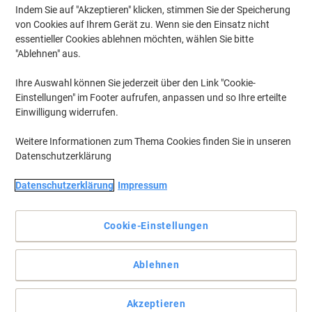
Indem Sie auf "Akzeptieren" klicken, stimmen Sie der Speicherung
von Cookies auf Ihrem Gerät zu. Wenn sie den Einsatz nicht
essentieller Cookies ablehnen möchten, wählen Sie bitte
Schaffen Sie sich Ihre persönliche Schreibtischlandschaft.
"Ablehnen" aus.
Nehmen Sie am ergonomisch geformten Schreibtisch Matrix Platz,
Ihre Auswahl können Sie jederzeit über den Link "Cookie-
und profitieren Sie von einer besonders effizienten Ablage- und
Einstellungen" im Footer aufrufen, anpassen und so Ihre erteilte
Arbeitsfläche.
Einwilligung widerrufen.
Vollständige Beschreibung lesen
Weitere Informationen zum Thema Cookies finden Sie in unseren
Mehr Kaufen,
Mehr Sparen
€ 149,99
Datenschutzerklärung
pro Stück
Ab 2 Stück
€ 179,99 inkl. USt
Datenschutzerklärung
Impressum
Si
Menge
exkl. USt
sp
Cookie-Einstellungen
Stück
1
€ 159,99
Stück
2+
€ 149,99
-6%
Ablehnen
Aktuell verfügbar
Lieferung 5-8 Werktage
Akzeptieren