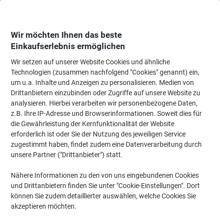
Skip
Skip
to
to
Content
Navigation
Wir möchten Ihnen das beste
Einkaufserlebnis ermöglichen
Wir setzen auf unserer Website Cookies und ähnliche
Startseite
Büromöbel
Büromöbel
Schreibtische & Tische
Bürotisch-
Technologien (zusammen nachfolgend "Cookies" genannt) ein,
um u.a. Inhalte und Anzeigen zu personalisieren. Medien von
Hammerbacher Verkettungsplatte Matrix Freiform
Drittanbietern einzubinden oder Zugriffe auf unsere Website zu
Ahorn-Nachbildung 80 x 80 x 72 cm
analysieren. Hierbei verarbeiten wir personenbezogene Daten,
z.B. Ihre IP-Adresse und Browserinformationen. Soweit dies für
die Gewährleistung der Kernfunktionalität der Website
Marke:
Hammerbacher
Artikelnr.:
6268338
erforderlich ist oder Sie der Nutzung des jeweiligen Service
zugestimmt haben, findet zudem eine Datenverarbeitung durch
unsere Partner ("Drittanbieter") statt.
Nachhaltig
Nähere Informationen zu den von uns eingebundenen Cookies
und Drittanbietern finden Sie unter "Cookie-Einstellungen". Dort
können Sie zudem detaillierter auswählen, welche Cookies Sie
akzeptieren möchten.