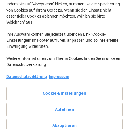
Indem Sie auf "Akzeptieren" klicken, stimmen Sie der Speicherung
von Cookies auf Ihrem Gerät zu. Wenn sie den Einsatz nicht
essentieller Cookies ablehnen möchten, wählen Sie bitte
"Ablehnen" aus.
Ihre Auswahl können Sie jederzeit über den Link "Cookie-
Einstellungen" im Footer aufrufen, anpassen und so Ihre erteilte
Einwilligung widerrufen.
Weitere Informationen zum Thema Cookies finden Sie in unseren
Datenschutzerklärung
Professionelles Organisationstalent
Datenschutzerklärung
Impressum
Sichtreiter einfach beschriften, anbringen und auswechseln!
Vollständige Beschreibung lesen
Cookie-Einstellungen
Mehr Kaufen,
Mehr Sparen
€ 10,69
pro Pack
Ablehnen
Ab 3 Pack
€ 12,83 inkl. USt
Akzeptieren
Si
Menge
exkl. USt