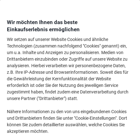
Skip
Skip
to
to
Content
Navigation
Wir möchten Ihnen das beste
Einkaufserlebnis ermöglichen
Wir setzen auf unserer Website Cookies und ähnliche
Startseite
Bürobedarf
Schreibtisch-Ausstattung
Schreibtisch-Ablagen
Technologien (zusammen nachfolgend "Cookies" genannt) ein,
um u.a. Inhalte und Anzeigen zu personalisieren. Medien von
HAN Sichtreiter Transparent 3 x 1 cm 10 Stück
Drittanbietern einzubinden oder Zugriffe auf unsere Website zu
analysieren. Hierbei verarbeiten wir personenbezogene Daten,
z.B. Ihre IP-Adresse und Browserinformationen. Soweit dies für
Marke:
HAN
Artikelnr.:
H9001
die Gewährleistung der Kernfunktionalität der Website
erforderlich ist oder Sie der Nutzung des jeweiligen Service
zugestimmt haben, findet zudem eine Datenverarbeitung durch
unsere Partner ("Drittanbieter") statt.
Nähere Informationen zu den von uns eingebundenen Cookies
und Drittanbietern finden Sie unter "Cookie-Einstellungen". Dort
können Sie zudem detaillierter auswählen, welche Cookies Sie
akzeptieren möchten.