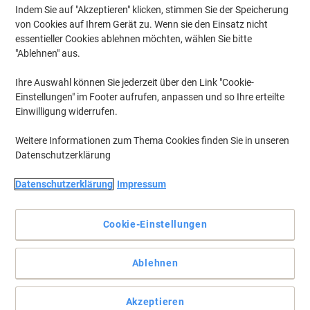
Indem Sie auf "Akzeptieren" klicken, stimmen Sie der Speicherung
von Cookies auf Ihrem Gerät zu. Wenn sie den Einsatz nicht
essentieller Cookies ablehnen möchten, wählen Sie bitte
"Ablehnen" aus.
Ihre Auswahl können Sie jederzeit über den Link "Cookie-
Einstellungen" im Footer aufrufen, anpassen und so Ihre erteilte
Einwilligung widerrufen.
Weitere Informationen zum Thema Cookies finden Sie in unseren
Datenschutzerklärung
Datenschutzerklärung
Impressum
Cookie-Einstellungen
Praktische Box mit Rolloverschluss
Ablehnen
Das flotte Rollo macht die helit Visitenkartenbox so besonders. Die
ca. 300 Visitenkarten fassende Box ist schmal genug, um in Ihrer
Tasche Platz zu finden. Aber auch auf dem Schreibtisch steht sie
Akzeptieren
fest, dank Gummifüßen.