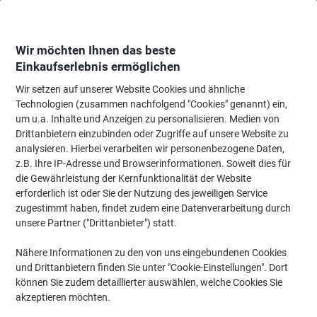
Skip
Skip
to
to
Content
Navigation
Wir möchten Ihnen das beste
Einkaufserlebnis ermöglichen
Wir setzen auf unserer Website Cookies und ähnliche
Startseite
Bürobedarf
Schreibtisch-Ausstattung
Schreibtisch-Ablagen
Technologien (zusammen nachfolgend "Cookies" genannt) ein,
um u.a. Inhalte und Anzeigen zu personalisieren. Medien von
helit Visitenkartenbox DIN A8 300 Karten Schwarz,
Drittanbietern einzubinden oder Zugriffe auf unsere Website zu
Weiß 13,6 x 24,2 x 6,7 cm
analysieren. Hierbei verarbeiten wir personenbezogene Daten,
z.B. Ihre IP-Adresse und Browserinformationen. Soweit dies für
die Gewährleistung der Kernfunktionalität der Website
Marke:
helit
Artikelnr.:
4926429
erforderlich ist oder Sie der Nutzung des jeweiligen Service
zugestimmt haben, findet zudem eine Datenverarbeitung durch
unsere Partner ("Drittanbieter") statt.
Nähere Informationen zu den von uns eingebundenen Cookies
und Drittanbietern finden Sie unter "Cookie-Einstellungen". Dort
können Sie zudem detaillierter auswählen, welche Cookies Sie
akzeptieren möchten.