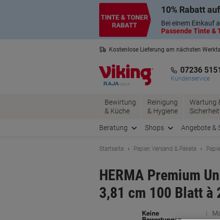
Skip
Skip
10% Rabatt auf
to
to
Content
Navigation
Bei einem Einkauf a
Passende Tinte & T
Kostenlose Lieferung am nächsten Werkt
2 Jahre Garantie auf alle Produkte
07236 515
Kundenservice
Bewirtung
Reinigung
Wartung 
& Küche
& Hygiene
Sicherheit
Beratung
Shops
Angebote & 
Startseite
Papier, Versand & Pakete
Papie
HERMA Premium Univ
3,81 cm 100 Blatt à 
Ma