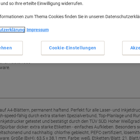
nd so Ihre erteilte Einwilligung widerrufen.
nformationen zum Thema Cookies finden Sie in unseren Datenschutzerkl
eit, beste Druckergebnisse,
utzerklärung
Impressum
, Kopierer, Farblaserdrucker und
ehnen
Cookie-Einstellungen
Akze
hlauf für Laserdrucker und
urch den TÜV SÜD. Hoher
end. Kostenlose
ware.
 A4-Blättern, permanent haftend. Perfekt für alle Laser- und Inkjetdruc
high-speed-fähig durch extra starken Spezialverbund, Top-Planlage und R
Inkjetdrucker getestet und bestätigt durch den TÜV SÜD. Hoher Weißgrad
pürbar dicker: extra starke Etiketten - einfaches Aufkleben. Besonders s
chonend und nachhaltig: chlorfrei gebleicht, PEFC-zertifiziert, lösemitte
e. Größe (BxH): 63,5 x 38,1 mm. Farbe: weiß. Etiketten/Blatt: 21. Blat