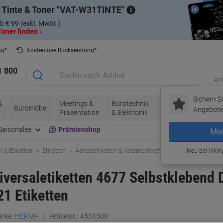
 Tinte & Toner
VAT-W31TINTE
b € 99 (exkl. MwSt.)
oner finden ›
ag*
Kostenlose Rücksendung*
1 800
Anm
Sichern Si
&
Meetings &
Bürotechnik
Tinte &
Papier, V
Büromöbel
Angebote 
Präsentation
& Elektronik
Toner
& Pakete
Saisonales
Prämienshop
Mei
r & Etiketten
Etiketten
Adressetiketten & Versandetiketten
Neu bei Vikin
ersaletiketten 4677 Selbstklebend D
21 Etiketten
rke:
HERMA
Artikelnr.:
4531500