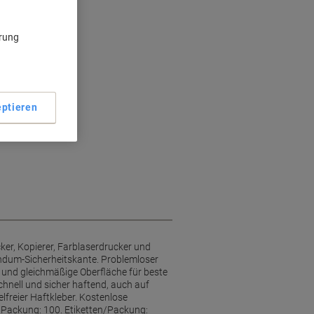
ärung
ptieren
ker, Kopierer, Farblaserdrucker und
undum-Sicherheitskante. Problemloser
 und gleichmäßige Oberfläche für beste
chnell und sicher haftend, auch auf
lfreier Haftkleber. Kostenlose
t/Packung: 100. Etiketten/Packung: