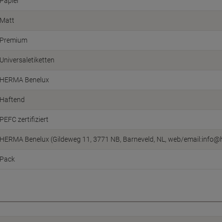
Papier
Matt
Premium
Universaletiketten
HERMA Benelux
Haftend
PEFC zertifiziert
HERMA Benelux (Gildeweg 11, 3771 NB, Barneveld, NL, web/email:info@
Pack