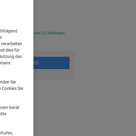
chfolgend
tellt, Lieferzeit innerhalb 2-3 Werktagen
on
 verarbeiten
it dies für
 Nutzung des
In den Warenkorb
unsere
nden Sie
ngsmöglichkeiten
e Cookies Sie
Ihrem Gerät
itte
frufen,