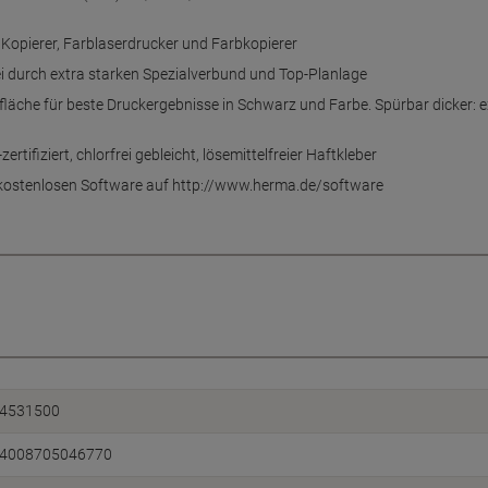
r, Kopierer, Farblaserdrucker und Farbkopierer
ei durch extra starken Spezialverbund und Top-Planlage
che für beste Druckergebnisse in Schwarz und Farbe. Spürbar dicker: ext
ifiziert, chlorfrei gebleicht, lösemittelfreier Haftkleber
r kostenlosen Software auf http://www.herma.de/software
4531500
4008705046770