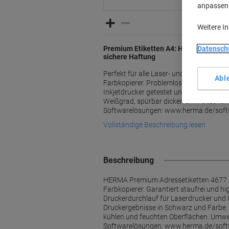
anpassen u
Weitere I
Premium Etiketten A4: Höchste Sicherh
Datensch
sichere Haftung
Perfekt für alle Laser- und Inkjetdrucker
Abl
Farbkopierer. Problemloser Druckerdurc
Inkjetdrucker getestet und bestätigt d
Weißgrad, spürbar dicker. Umweltschon
Softwarelösungen: www.herma.de/soft
Vollständige Beschreibung lesen
Beschreibung
HERMA Premium Adressetiketten 4677 auf
Farbkopierer. Garantiert staufrei und 
Druckerdurchlauf für Laserdrucker und 
Druckergebnisse in Schwarz und Farbe. S
kühlen und feuchten Oberflächen. Umwelts
Softwarelösungen: www.herma.de/softwar