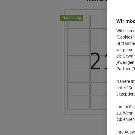
Nachhaltig
Wir möc
Wir setze
"Cookies" 
Drittanbie
wir perso
die Gewähr
jeweilige
Partner ("
Nähere In
unter "Coo
akzeptier
Indem Sie 
zu. Wenn s
"Ablehnen
Ihre Auswa