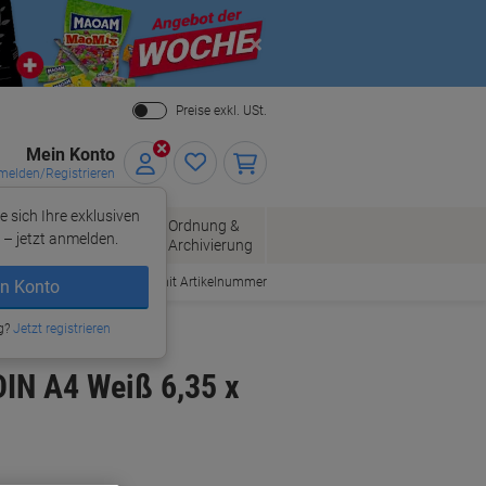
Close
Preise exkl. USt.
Mein Konto
elden/Registrieren
e sich Ihre exklusiven
ersand
Ordnung &
Bürobedarf
– jetzt anmelden.
Archivierung
Bestellen mit Artikelnummer
n Konto
g?
Jetzt registrieren
IN A4 Weiß 6,35 x