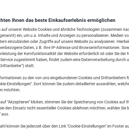
Nur
€ 38,49
pro Pack
hten Ihnen das beste Einkaufserlebnis ermöglichen
€ 46,19 inkl. USt
n auf unserer Website Cookies und ähnliche Technologien (zusammen na
Aktuell verfügbar
Vor 17:00 Uhr bes
genannt) ein, um u.a. Inhalte und Anzeigen zu personalisieren. Medien v
tern einzubinden oder Zugriffe auf unsere Website zu analysieren. Hierbei
Versand durch Lieferanten
nenbezogene Daten, z.B. Ihre IP-Adresse und Browserinformationen. Sowe
leistung der Kernfunktionalität der Website erforderlich ist oder Sie der
Menge
n Service zugestimmt haben, findet zudem eine Datenverarbeitung durch 
Drittanbieter") statt.
Zu einer Liste
formationen zu den von uns eingebundenen Cookies und Drittanbietern fi
Lieferinformationen
Zahlu
kie-Einstellungen". Dort können Sie zudem detaillierter auswählen, welch
en möchten.
auf "Akzeptieren" klicken, stimmen Sie der Speicherung von Cookies auf 
ie den Einsatz nicht essentieller Cookies ablehnen möchten, wählen Sie b
" aus.
hl können Sie jederzeit über den Link "Cookie-Einstellungen" im Footer au