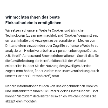
Skip
Skip
to
to
Content
Navigation
Wir möchten Ihnen das beste
Einkaufserlebnis ermöglichen
Wir setzen auf unserer Website Cookies und ähnliche
Startseite
Ordnung & Archivierung
Ordner & Mappen
Ordner & Ringbüc
Technologien (zusammen nachfolgend "Cookies" genannt) ein,
um u.a. Inhalte und Anzeigen zu personalisieren. Medien von
HERMA SPECIAL A4 Ordneretiketten Einsteckbar
Drittanbietern einzubinden oder Zugriffe auf unsere Website zu
Schmal 5122 DIN A4 3 x 19 cm Weiß 25 Blatt à 9
analysieren. Hierbei verarbeiten wir personenbezogene Daten,
Etiketten
z.B. Ihre IP-Adresse und Browserinformationen. Soweit dies für
die Gewährleistung der Kernfunktionalität der Website
erforderlich ist oder Sie der Nutzung des jeweiligen Service
Marke:
HERMA
Artikelnr.:
5297787
zugestimmt haben, findet zudem eine Datenverarbeitung durch
unsere Partner ("Drittanbieter") statt.
Nachhaltig
Nähere Informationen zu den von uns eingebundenen Cookies
und Drittanbietern finden Sie unter "Cookie-Einstellungen". Dort
können Sie zudem detaillierter auswählen, welche Cookies Sie
akzeptieren möchten.