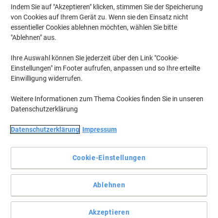
Indem Sie auf "Akzeptieren" klicken, stimmen Sie der Speicherung
von Cookies auf Ihrem Gerät zu. Wenn sie den Einsatz nicht
essentieller Cookies ablehnen möchten, wählen Sie bitte
"Ablehnen" aus.
Ihre Auswahl können Sie jederzeit über den Link "Cookie-
Einstellungen" im Footer aufrufen, anpassen und so Ihre erteilte
Einwilligung widerrufen.
Weitere Informationen zum Thema Cookies finden Sie in unseren
Datenschutzerklärung
Datenschutzerklärung
Impressum
Für Ordner mit Rückenschildtasche, hochwertige Oberfläche
Cookie-Einstellungen
Einsteckrückenschilder aus Karton, für Ordner mit
Einstecktasche/Sichtfenster. Blanko: Ideal für Firmenlogo,
Beschriftungen und Ordnungsvermerke. Hochweißer, gestrichener
Ablehnen
Spezialkarton mit hoher Deckkraft. Sauber trennbar durch
Mikroperforation. Sehr gute Druckergebnisse auf allen
Laserdruckern, Kopierern, Farblaserdruckern und Farbkopierern.
Akzeptieren
Kostenlose Softwarelösungen: www.herma.de/software.