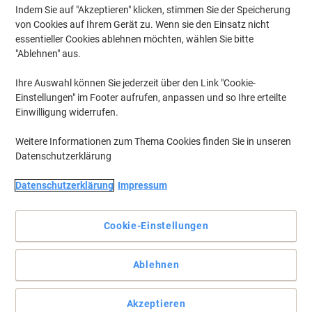
Indem Sie auf "Akzeptieren" klicken, stimmen Sie der Speicherung
von Cookies auf Ihrem Gerät zu. Wenn sie den Einsatz nicht
essentieller Cookies ablehnen möchten, wählen Sie bitte
"Ablehnen" aus.
Ihre Auswahl können Sie jederzeit über den Link "Cookie-
Einstellungen" im Footer aufrufen, anpassen und so Ihre erteilte
Einwilligung widerrufen.
Weitere Informationen zum Thema Cookies finden Sie in unseren
Datenschutzerklärung
Datenschutzerklärung
Impressum
Signalstark und leuchtend: ideal für Hinweise aller Art
Auffällig und signalstark: für mehr Ordnung und Übersicht. Ideal
Cookie-Einstellungen
für Aktionsaufkleber, Warnhinweise und Farbcodierungen. Sicher
haftend, rückstandsfrei ablösbar.
Vollständige Beschreibung lesen
Ablehnen
Umweltaussagen
Akzeptieren