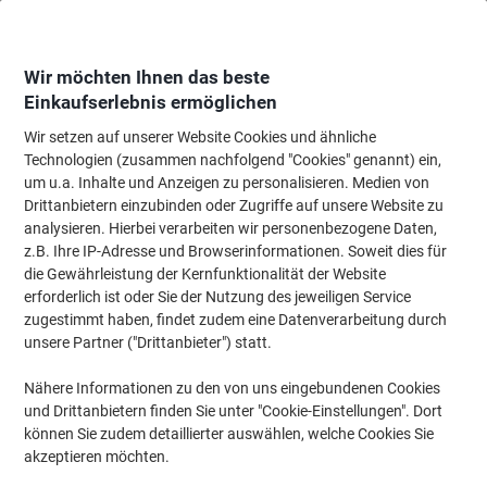
Skip
Skip
to
to
Content
Navigation
Wir möchten Ihnen das beste
Einkaufserlebnis ermöglichen
Wir setzen auf unserer Website Cookies und ähnliche
Startseite
Papier, Versand & Pakete
Papier & Etiketten
Etiketten
Adres
Technologien (zusammen nachfolgend "Cookies" genannt) ein,
um u.a. Inhalte und Anzeigen zu personalisieren. Medien von
HERMA Special Universaletiketten 5045 Selbstklebend
Drittanbietern einzubinden oder Zugriffe auf unsere Website zu
DIN A4 Neon Rot 63,5 x 29,6 mm 20 Blatt à 27 Etiketten
analysieren. Hierbei verarbeiten wir personenbezogene Daten,
z.B. Ihre IP-Adresse und Browserinformationen. Soweit dies für
die Gewährleistung der Kernfunktionalität der Website
Marke:
HERMA
Artikelnr.:
5333571
erforderlich ist oder Sie der Nutzung des jeweiligen Service
zugestimmt haben, findet zudem eine Datenverarbeitung durch
unsere Partner ("Drittanbieter") statt.
Nachhaltig
Nähere Informationen zu den von uns eingebundenen Cookies
und Drittanbietern finden Sie unter "Cookie-Einstellungen". Dort
können Sie zudem detaillierter auswählen, welche Cookies Sie
akzeptieren möchten.