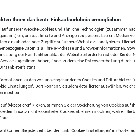
Wechseln und spa
Viking Universalet
Weiß 21 x 14,8 cm 
hten Ihnen das beste Einkaufserlebnis ermöglichen
€ 11,99
n auf unserer Website Cookies und ähnliche Technologien (zusammen na
genannt) ein, um u.a. Inhalte und Anzeigen zu personalisieren. Medien v
tern einzubinden oder Zugriffe auf unsere Website zu analysieren. Hierbei
Nur
€ 16,49
nenbezogene Daten, z.B. Ihre IP-Adresse und Browserinformationen. Sowe
pro Pack
leistung der Kernfunktionalität der Website erforderlich ist oder Sie der
€ 19,79 inkl. USt
n Service zugestimmt haben, findet zudem eine Datenverarbeitung durch 
Drittanbieter") statt.
Aktuell verfügbar
Lieferung 3-4 We
formationen zu den von uns eingebundenen Cookies und Drittanbietern fi
Versand durch Lieferanten
kie-Einstellungen". Dort können Sie zudem detaillierter auswählen, welch
en möchten.
Menge
auf "Akzeptieren" klicken, stimmen Sie der Speicherung von Cookies auf 
Zu einer Liste
ie den Einsatz nicht essentieller Cookies ablehnen möchten, wählen Sie b
" aus.
Lieferinformationen
Zahlu
hl können Sie jederzeit über den Link "Cookie-Einstellungen" im Footer au