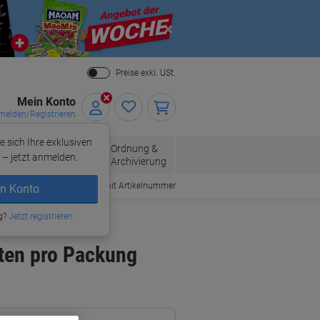
Close
Preise exkl. USt.
Mein Konto
elden/Registrieren
e sich Ihre exklusiven
ersand
Ordnung &
Bürobedarf
– jetzt anmelden.
Archivierung
Bestellen mit Artikelnummer
n Konto
g?
Jetzt registrieren
ten pro Packung