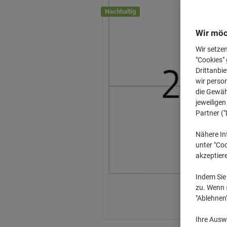
Nachhaltig
Wir möc
Wir setze
"Cookies" 
Drittanbie
wir perso
die Gewähr
jeweilige
Partner ("
Nähere In
unter "Coo
akzeptier
Indem Sie 
zu. Wenn s
"Ablehnen
Ihre Auswa