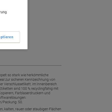
ärung
ptieren
ppelt so stark wie herkömmliche
Ideal zur sicheren Kennzeichnung von
r Verschlussetikett, im Innenbereich.
 Etiketten sind 100 % recyclingfähig mit
Kopierern, Farblaserdruckern und
Softwarelösungen:
en/Packung: 50.
en, kalten, rauen oder staubigen Flächen