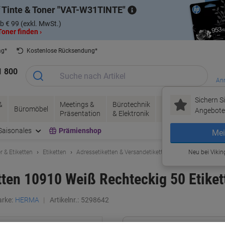
 Tinte & Toner
VAT-W31TINTE
b € 99 (exkl. MwSt.)
oner finden ›
ag*
Kostenlose Rücksendung*
1 800
Anm
Sichern Si
&
Meetings &
Bürotechnik
Tinte &
Papier, V
Büromöbel
Angebote 
Präsentation
& Elektronik
Toner
& Pakete
Saisonales
Prämienshop
Mei
r & Etiketten
Etiketten
Adressetiketten & Versandetiketten
Neu bei Vikin
ten 10910 Weiß Rechteckig 50 Etiket
rke:
HERMA
Artikelnr.:
5298642