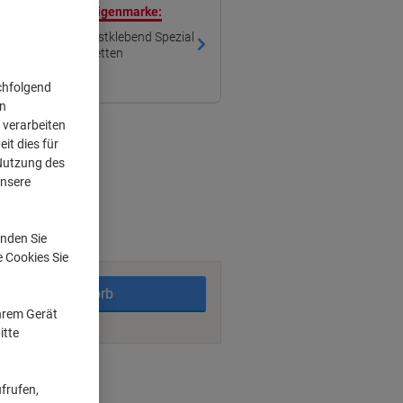
ren mit unserer Eigenmarke:
iketten 61274 Selbstklebend Spezial
100 Blatt à 2 Etiketten
chfolgend
on
 verarbeiten
it dies für
 Nutzung des
unsere
rktage
nden Sie
e Cookies Sie
In den Warenkorb
Ihrem Gerät
itte
ngsmöglichkeiten
frufen,