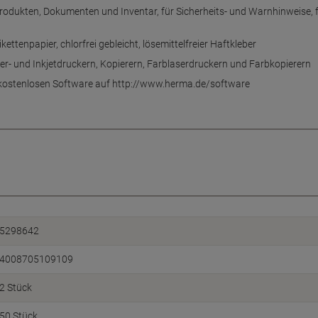
rodukten, Dokumenten und Inventar, für Sicherheits- und Warnhinweise, 
kettenpapier, chlorfrei gebleicht, lösemittelfreier Haftkleber
er- und Inkjetdruckern, Kopierern, Farblaserdruckern und Farbkopierern
r kostenlosen Software auf http://www.herma.de/software
5298642
4008705109109
2 Stück
50 Stück