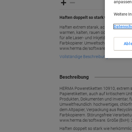
anpassen u
Weitere I
Haften doppelt so stark wie herkömmli
Datensch
Haften extrem starak, acuh auf kritisch
warmen, kalten, rauen oder staubigen F
für alle Laser- und Inkjetdrucker, Kopier
Farbkopierer. Umweltschonend. Kosten
Abl
www.herma.de/software
Vollständige Beschreibung lesen
Beschreibung
HERMA Poweretiketten 10910, extrem sta
Papieretiketten, auch auf kritischem Un
Produkten, Dokumenten und Inventar, für
Umweltfreundlich: hochwertiges, chlorfrei
dem Altpapier, Verpackung aus Recycling
Farbkopierern. Störungsfreie Verarbei
www.herma.de/software. Größe (BxH): 21
Haften doppelt so stark wie herkömmlich