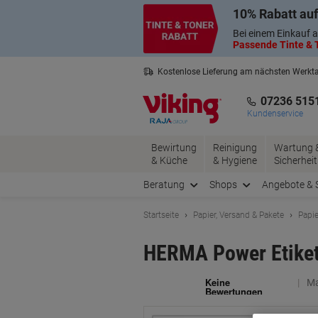
Skip
Skip
10% Rabatt auf
to
to
Content
Navigation
Bei einem Einkauf a
Passende Tinte & T
Kostenlose Lieferung am nächsten Werkt
2 Jahre Garantie auf alle Produkte
07236 515
Kundenservice
Bewirtung
Reinigung
Wartung 
& Küche
& Hygiene
Sicherheit
Beratung
Shops
Angebote & 
Startseite
Papier, Versand & Pakete
Papie
HERMA Power Etiket
Ma