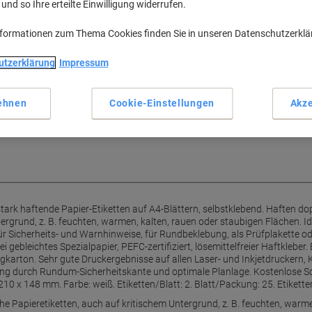
nd so Ihre erteilte Einwilligung widerrufen.
nformationen zum Thema Cookies finden Sie in unseren Datenschutzerkl
che Papieretiketten
utzerklärung
Impressum
em Untergrund, z.B. feuchten,
lächen im Innenbereich. Perfekt
er, Farblaserdrucker und
lose Softwarelösungen:
ehnen
Cookie-Einstellungen
Akze
rk haftende Papier-Etiketten auf A4-Blättern, selbstklebend. Haften do
tergrund, z. B. feuchten, warmen, kalten, rauen oder staubigen Flächen. 
 Sicherheits- und Warnhinweise, für Rundbeklebung, als Prüfplakette ode
 gebleichtes Spezialpapier, PEFC-zertifiziert, lösemittelfreier Haftkleber.
karton. Sehr gute Druckergebnisse auf allen Laser- und Inkjetdruckern, 
tung durch Rundum-Sicherheitskante und optimale Planlage. Kostenlose 
0 x 148 mm. Farbe: weiß. Etiketten/Blatt: 2. Blatt/Packung: 25. Etikett
e Papieretiketten, auch auf kritischem Untergrund, z. B. feuchten, warm