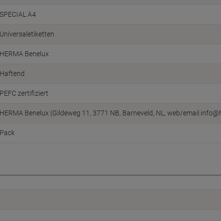
SPECIAL A4
Universaletiketten
HERMA Benelux
Haftend
PEFC zertifiziert
HERMA Benelux (Gildeweg 11, 3771 NB, Barneveld, NL, web/email:info@
Pack