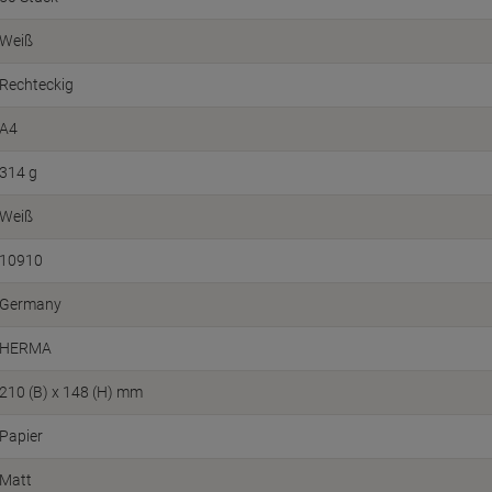
Weiß
Rechteckig
A4
314 g
Weiß
10910
Germany
HERMA
210 (B) x 148 (H) mm
Papier
Matt