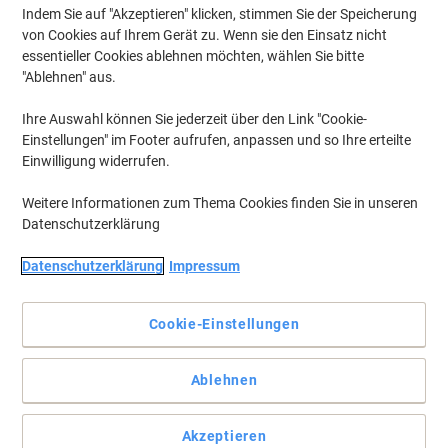
Indem Sie auf "Akzeptieren" klicken, stimmen Sie der Speicherung
von Cookies auf Ihrem Gerät zu. Wenn sie den Einsatz nicht
essentieller Cookies ablehnen möchten, wählen Sie bitte
"Ablehnen" aus.
Ihre Auswahl können Sie jederzeit über den Link "Cookie-
Einstellungen" im Footer aufrufen, anpassen und so Ihre erteilte
Einwilligung widerrufen.
Weitere Informationen zum Thema Cookies finden Sie in unseren
Datenschutzerklärung
Datenschutzerklärung
Impressum
Premium Etiketten A4: Höchste Sicherheit, beste
Druckergebnisse, sichere Haftung
Cookie-Einstellungen
Perfekt für alle Laser- und Inkjetdrucker, Kopierer,
Farblaserdrucker und Farbkopierer. Problemloser
Ablehnen
Druckerdurchlauf für Laserdrucker und Inkjetdrucker getestet und
bestätigt durch den TÜV SÜD. Hoher Weißgrad, spürbar dicker.
Umweltschonend. Kostenlose Softwarelösungen:
Akzeptieren
www.herma.de/software.