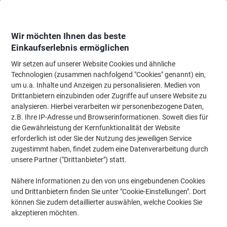
Skip
Skip
to
to
Content
Navigation
Wir möchten Ihnen das beste
Einkaufserlebnis ermöglichen
Wir setzen auf unserer Website Cookies und ähnliche
Startseite
Papier, Versand & Pakete
Papier & Etiketten
Etiketten
Adres
Technologien (zusammen nachfolgend "Cookies" genannt) ein,
um u.a. Inhalte und Anzeigen zu personalisieren. Medien von
HERMA Premium Universaletiketten 4606
Drittanbietern einzubinden oder Zugriffe auf unsere Website zu
Selbstklebend DIN A4 Weiß 3,81 x 2,12 cm 200 Blatt à
analysieren. Hierbei verarbeiten wir personenbezogene Daten,
65 Etiketten
z.B. Ihre IP-Adresse und Browserinformationen. Soweit dies für
die Gewährleistung der Kernfunktionalität der Website
erforderlich ist oder Sie der Nutzung des jeweiligen Service
Marke:
HERMA
Artikelnr.:
3416004
zugestimmt haben, findet zudem eine Datenverarbeitung durch
unsere Partner ("Drittanbieter") statt.
Nachhaltig
Nähere Informationen zu den von uns eingebundenen Cookies
und Drittanbietern finden Sie unter "Cookie-Einstellungen". Dort
können Sie zudem detaillierter auswählen, welche Cookies Sie
akzeptieren möchten.