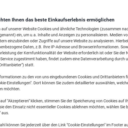
Wechseln und spa
hten Ihnen das beste Einkaufserlebnis ermöglichen
Viking Universalet
4,23 cm 100 Blatt 
n auf unserer Website Cookies und ähnliche Technologien (zusammen na
genannt) ein, um u.a. Inhalte und Anzeigen zu personalisieren. Medien v
€ 11,99
tern einzubinden oder Zugriffe auf unsere Website zu analysieren. Hierbei
nenbezogene Daten, z.B. Ihre IP-Adresse und Browserinformationen. Sowe
Nur
leistung der Kernfunktionalität der Website erforderlich ist oder Sie der
€ 38,49
pro Pack
n Service zugestimmt haben, findet zudem eine Datenverarbeitung durch 
Drittanbieter") statt.
€ 46,19 inkl. USt
Aktuell verfügbar
Vor 17:00 Uhr bes
formationen zu den von uns eingebundenen Cookies und Drittanbietern fi
kie-Einstellungen". Dort können Sie zudem detaillierter auswählen, welch
Versand durch Lieferanten
en möchten.
Menge
auf "Akzeptieren" klicken, stimmen Sie der Speicherung von Cookies auf 
ie den Einsatz nicht essentieller Cookies ablehnen möchten, wählen Sie b
Zu einer Liste
" aus.
hl können Sie jederzeit über den Link "Cookie-Einstellungen" im Footer au
Lieferinformationen
Zahlu