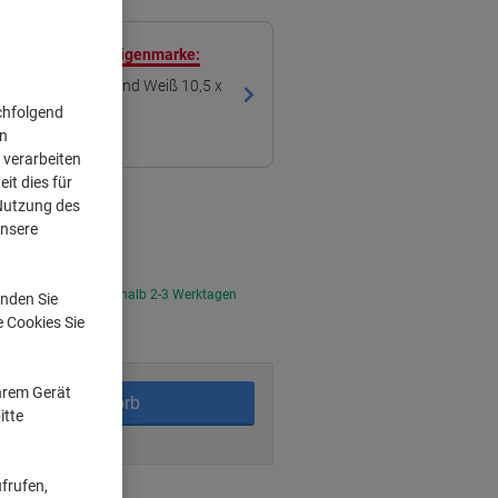
ren mit unserer Eigenmarke:
iketten Selbstklebend Weiß 10,5 x
à 14 Etiketten
chfolgend
on
 verarbeiten
it dies für
 Nutzung des
unsere
tellt, Lieferzeit innerhalb 2-3 Werktagen
nden Sie
e Cookies Sie
Ihrem Gerät
In den Warenkorb
itte
frufen,
ngsmöglichkeiten