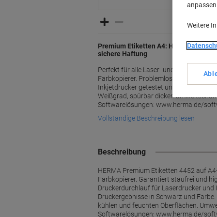
anpassen u
Weitere I
Datensch
Premium Etiketten A4: Höchste Sicherh
sichere Haftung
Perfekt für alle Laser- und Inkjetdrucker
Abl
Farbkopierer. Problemloser Druckerdurc
Inkjetdrucker getestet und bestätigt d
Weißgrad, spürbar dicker. Umweltschon
Softwarelösungen: www.herma.de/soft
Vollständige Beschreibung lesen
Beschreibung
HERMA Premium Etiketten 4452 auf A4-Blä
Farbkopierer. Garantiert staufrei und 
Druckerdurchlauf für Laserdrucker und 
Druckergebnisse in Schwarz und Farbe. S
kühlen und feuchten Oberflächen. Umwelts
Softwarelösungen: www.herma.de/softwar