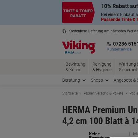
Skip
Skip
10% Rabatt auf
to
to
Content
Navigation
Bei einem Einkauf a
Passende Tinte & T
Kostenlose Lieferung am nächsten Werkt
2 Jahre Garantie auf alle Produkte
07236 515
Kundenservice
Bewirtung
Reinigung
Wartung 
& Küche
& Hygiene
Sicherheit
Beratung
Shops
Angebote & 
Startseite
Papier, Versand & Pakete
Papie
HERMA Premium Univ
4,2 cm 100 Blatt à 1
Ma