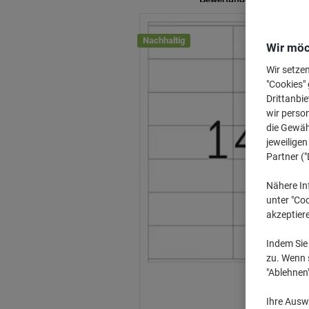
Nachhaltig
Wir möc
Wir setze
"Cookies" 
Drittanbie
wir perso
die Gewähr
jeweilige
Partner ("
Nähere In
unter "Coo
akzeptier
Indem Sie 
zu. Wenn s
"Ablehnen
Ihre Auswa