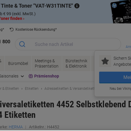
 Tinte & Toner
VAT-W31TINTE
b € 99 (exkl. MwSt.)
oner finden ›
ag*
Kostenlose Rücksendung*
1 800
Anm
Sichern Si
&
Meetings &
Bürotechnik
Tinte &
Papier, V
Büromöbel
Angebote 
Präsentation
& Elektronik
Toner
& Pakete
Saisonales
Prämienshop
Mei
r & Etiketten
Etiketten
Adressetiketten & Versandetiketten
Neu bei Vikin
ersaletiketten 4452 Selbstklebend D
4 Etiketten
rke:
HERMA
Artikelnr.:
H4452