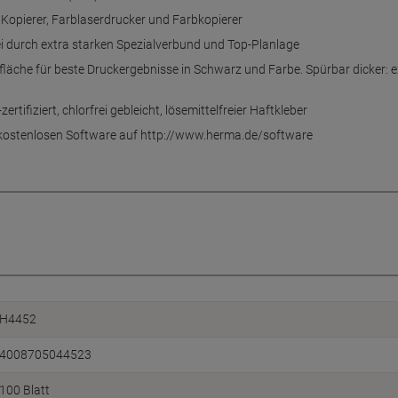
r, Kopierer, Farblaserdrucker und Farbkopierer
ei durch extra starken Spezialverbund und Top-Planlage
che für beste Druckergebnisse in Schwarz und Farbe. Spürbar dicker: ext
ifiziert, chlorfrei gebleicht, lösemittelfreier Haftkleber
r kostenlosen Software auf http://www.herma.de/software
H4452
4008705044523
100 Blatt