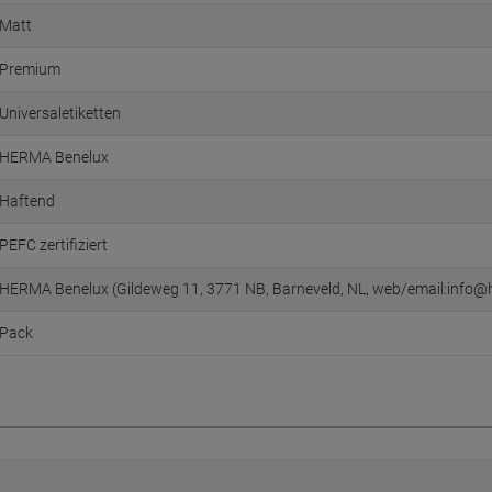
Matt
Premium
Universaletiketten
HERMA Benelux
Haftend
PEFC zertifiziert
HERMA Benelux (Gildeweg 11, 3771 NB, Barneveld, NL, web/email:info@
Pack