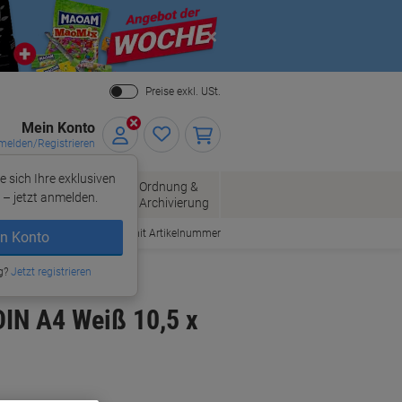
Close
Preise exkl. USt.
Mein Konto
elden/Registrieren
e sich Ihre exklusiven
ersand
Ordnung &
Bürobedarf
– jetzt anmelden.
Archivierung
Bestellen mit Artikelnummer
n Konto
g?
Jetzt registrieren
IN A4 Weiß 10,5 x