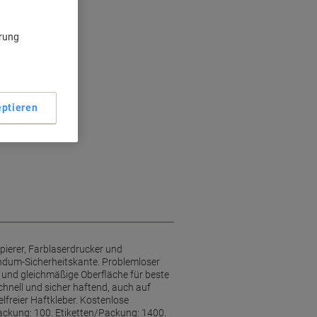
ärung
ptieren
pierer, Farblaserdrucker und
undum-Sicherheitskante. Problemloser
 und gleichmäßige Oberfläche für beste
chnell und sicher haftend, auch auf
lfreier Haftkleber. Kostenlose
ackung: 100. Etiketten/Packung: 1400.