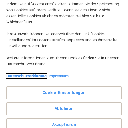
Indem Sie auf "Akzeptieren" klicken, stimmen Sie der Speicherung
von Cookies auf Ihrem Gerät zu. Wenn sie den Einsatz nicht
essentieller Cookies ablehnen möchten, wählen Sie bitte
"Ablehnen" aus.
Ihre Auswahl können Sie jederzeit über den Link "Cookie-
Einstellungen" im Footer aufrufen, anpassen und so Ihre erteilte
Einwilligung widerrufen.
Weitere Informationen zum Thema Cookies finden Sie in unseren
Datenschutzerklärung
Datenschutzerklärung
Impressum
Weiße Ordneretiketten: Sicher haftend, auch bei häufigem
Ordnergebrauch. 100% blickdicht
Cookie-Einstellungen
Absolut blickdichtes Material, alte Ordnerbeschriftungen scheinen
nicht durch. Blanko: Ideal für Firmenlogo, Beschriftungen und
Ordnungsvermerke. Sicher haftend, auch bei häufigem
Ablehnen
Ordnergebrauch. Umweltfreundlich. Beste Druckergebnisse auf
allen PC-Druckern und Kopierern. Kostenlose Softwarelösungen:
www.herma.de/software.
Akzeptieren