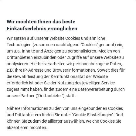
Skip
Skip
to
to
Content
Navigation
Wir möchten Ihnen das beste
Einkaufserlebnis ermöglichen
Wir setzen auf unserer Website Cookies und ähnliche
Startseite
Ordnung & Archivierung
Ordner & Mappen
Ordner & Ringbüc
Technologien (zusammen nachfolgend "Cookies" genannt) ein,
um u.a. Inhalte und Anzeigen zu personalisieren. Medien von
HERMA SPECIAL A4 Ordneretiketten Haftend Schmal
Drittanbietern einzubinden oder Zugriffe auf unsere Website zu
5130 DIN A4 3,8 x 29,7 cm Weiß 25 Blatt à 5 Etiketten
analysieren. Hierbei verarbeiten wir personenbezogene Daten,
z.B. Ihre IP-Adresse und Browserinformationen. Soweit dies für
die Gewährleistung der Kernfunktionalität der Website
Marke:
HERMA
Artikelnr.:
5297814
erforderlich ist oder Sie der Nutzung des jeweiligen Service
zugestimmt haben, findet zudem eine Datenverarbeitung durch
unsere Partner ("Drittanbieter") statt.
Nachhaltig
Nähere Informationen zu den von uns eingebundenen Cookies
und Drittanbietern finden Sie unter "Cookie-Einstellungen". Dort
können Sie zudem detaillierter auswählen, welche Cookies Sie
akzeptieren möchten.