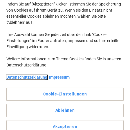
Indem Sie auf "Akzeptieren" klicken, stimmen Sie der Speicherung
von Cookies auf Ihrem Gerät zu. Wenn sie den Einsatz nicht
essentieller Cookies ablehnen möchten, wählen Sie bitte
"Ablehnen" aus.
Ihre Auswahl können Sie jederzeit über den Link "Cookie-
Einstellungen" im Footer aufrufen, anpassen und so Ihre erteilte
Einwilligung widerrufen.
Weitere Informationen zum Thema Cookies finden Sie in unseren
Datenschutzerklärung
Datenschutzerklärung
Impressum
Sicher haftend, ideal für Ringbücher. 100% blickdicht
Absolut blickdichtes Material, alte Ordnerbeschriftungen scheinen
Cookie-Einstellungen
nicht durch. Blanko: Ideal für Firmenlogo, Beschriftungen und
Ordnungsvermerke. Sicher haftend, auch bei häufigem
Ordnergebrauch. Umweltfreundlich. Beste Druckergebnisse auf
Ablehnen
allen PC-Druckern und Kopierern. Kostenlose Softwarelösungen:
www.herma.de/software.
Vollständige Beschreibung lesen
Akzeptieren