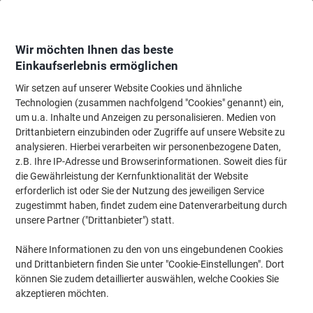
Skip
Skip
to
to
Content
Navigation
Wir möchten Ihnen das beste
Einkaufserlebnis ermöglichen
Wir setzen auf unserer Website Cookies und ähnliche
Startseite
Ordnung & Archivierung
Ordner & Mappen
Ordner & Ringbüc
Technologien (zusammen nachfolgend "Cookies" genannt) ein,
um u.a. Inhalte und Anzeigen zu personalisieren. Medien von
HERMA SPECIAL A4 Ordneretiketten 5118 Haftend DIN
Drittanbietern einzubinden oder Zugriffe auf unsere Website zu
A4 Weiß 192 x 16,9 mm 25 Blatt à 16 Etiketten
analysieren. Hierbei verarbeiten wir personenbezogene Daten,
z.B. Ihre IP-Adresse und Browserinformationen. Soweit dies für
die Gewährleistung der Kernfunktionalität der Website
Marke:
HERMA
Artikelnr.:
5432949
erforderlich ist oder Sie der Nutzung des jeweiligen Service
zugestimmt haben, findet zudem eine Datenverarbeitung durch
unsere Partner ("Drittanbieter") statt.
Nachhaltig
Nähere Informationen zu den von uns eingebundenen Cookies
und Drittanbietern finden Sie unter "Cookie-Einstellungen". Dort
können Sie zudem detaillierter auswählen, welche Cookies Sie
akzeptieren möchten.