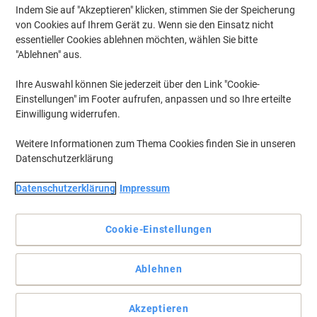
Indem Sie auf "Akzeptieren" klicken, stimmen Sie der Speicherung
von Cookies auf Ihrem Gerät zu. Wenn sie den Einsatz nicht
essentieller Cookies ablehnen möchten, wählen Sie bitte
"Ablehnen" aus.
Ihre Auswahl können Sie jederzeit über den Link "Cookie-
Einstellungen" im Footer aufrufen, anpassen und so Ihre erteilte
Einwilligung widerrufen.
Weitere Informationen zum Thema Cookies finden Sie in unseren
Datenschutzerklärung
Datenschutzerklärung
Impressum
Sicher haftend, rückstandsfrei abziehbar ohne Beschädigung
des Untergrunds
Cookie-Einstellungen
Ideal für zeitlich befristete oder wechselnde Kennzeichnungen und
Oberflächen, die nicht beschädigt werden sollen. Beste
Ablehnen
Druckergebnisse auf allen PC-Druckern und Kopierern.
Umweltfreundlich. Kostenlose Softwarelösungen:
www.herma.de/software.
Akzeptieren