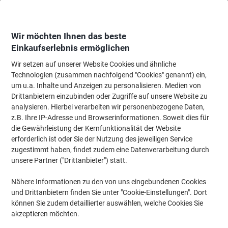
Skip
Skip
to
to
Content
Navigation
Wir möchten Ihnen das beste
Einkaufserlebnis ermöglichen
Wir setzen auf unserer Website Cookies und ähnliche
Startseite
Papier, Versand & Pakete
Papier & Etiketten
Etiketten
Adres
Technologien (zusammen nachfolgend "Cookies" genannt) ein,
um u.a. Inhalte und Anzeigen zu personalisieren. Medien von
HERMA Wiederablösbare Etiketten 10316
Drittanbietern einzubinden oder Zugriffe auf unsere Website zu
Selbstklebend DIN A4 Weiß 9,91 x 5,7 cm 100 Blatt à 10
analysieren. Hierbei verarbeiten wir personenbezogene Daten,
Etiketten
z.B. Ihre IP-Adresse und Browserinformationen. Soweit dies für
die Gewährleistung der Kernfunktionalität der Website
erforderlich ist oder Sie der Nutzung des jeweiligen Service
Marke:
HERMA
Artikelnr.:
5433291
zugestimmt haben, findet zudem eine Datenverarbeitung durch
unsere Partner ("Drittanbieter") statt.
Nachhaltig
Nähere Informationen zu den von uns eingebundenen Cookies
und Drittanbietern finden Sie unter "Cookie-Einstellungen". Dort
können Sie zudem detaillierter auswählen, welche Cookies Sie
akzeptieren möchten.