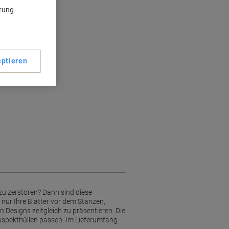
ärung
nte
tbarkeit
ptieren
zu zerstören? Dann sind diese
 nur Ihre Blätter vor dem Stanzen,
Designs zeitgleich zu präsentieren. Die
spekthüllen passen. Im Lieferumfang