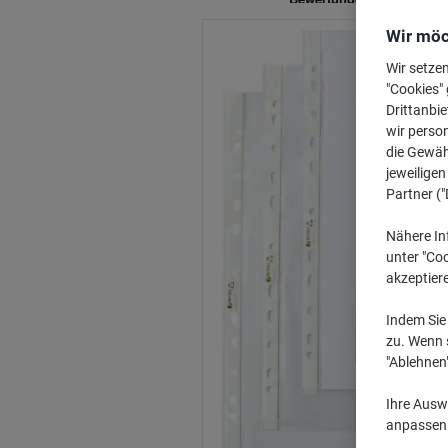
Wir möc
Wir setze
"Cookies" 
Drittanbie
wir perso
die Gewähr
jeweilige
Partner ("
Nähere In
unter "Coo
akzeptier
Indem Sie 
zu. Wenn s
"Ablehnen
Ihre Auswa
anpassen u