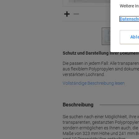
Weitere I
Datensch
Abl
Schutz und Darstellung Ihrer Dokumen
Die passen in jedem Fall: Alle transpar
aus flexiblem Polypropylen sind dokume
verstärkten Lochrand.
Vollständige Beschreibung lesen
Beschreibung
Sie suchen nach einer Möglichkeit, Ihr
transparenten, gestanzten Polypropylen 
sondern ermöglichen es Ihnen auch, die 
Maße von 323 mm Höhe und 241 mm Breit