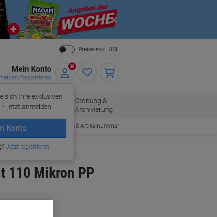
Close
Preise exkl. USt.
Mein Konto
elden/Registrieren
e sich Ihre exklusiven
ersand
Ordnung &
Bürobedarf
– jetzt anmelden.
Archivierung
Bestellen mit Artikelnummer
n Konto
g?
Jetzt registrieren
nt 110 Mikron PP