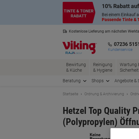
Skip
Skip
10% Rabatt auf
to
to
Content
Navigation
Bei einem Einkauf a
Passende Tinte & T
Kostenlose Lieferung am nächsten Werkt
2 Jahre Garantie auf alle Produkte
07236 515
Kundenservice
Bewirtung
Reinigung
Wartung 
& Küche
& Hygiene
Sicherheit
Beratung
Shops
Angebote & 
Startseite
Ordnung & Archivierung
Ordn
Hetzel Top Quality 
(Polypropylen) Öffn
Ma