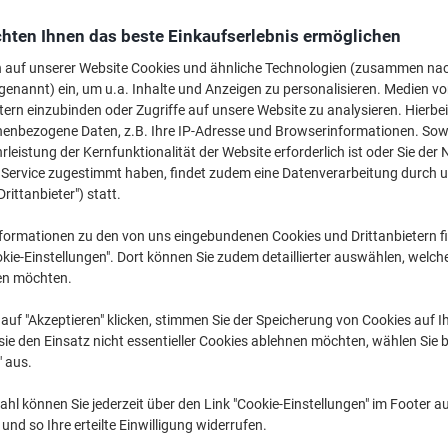
Mehr Kaufen,
Mehr Sparen
hten Ihnen das beste Einkaufserlebnis ermöglichen
€ 10,59
pro Pack
Ab 5 Pack
n auf unserer Website Cookies und ähnliche Technologien (zusammen na
€ 12,71 inkl. USt
genannt) ein, um u.a. Inhalte und Anzeigen zu personalisieren. Medien v
tern einzubinden oder Zugriffe auf unsere Website zu analysieren. Hierbei
nenbezogene Daten, z.B. Ihre IP-Adresse und Browserinformationen. Sowe
Menge
exkl. USt
leistung der Kernfunktionalität der Website erforderlich ist oder Sie der
Pack
1-2
€ 11,79
n Service zugestimmt haben, findet zudem eine Datenverarbeitung durch 
Drittanbieter") statt.
Pack
3-4
€ 11,19
-5%
formationen zu den von uns eingebundenen Cookies und Drittanbietern fi
Pack
5+
€ 10,59
-10
kie-Einstellungen". Dort können Sie zudem detaillierter auswählen, welch
en möchten.
Aktuell verfügbar
Lieferung 2-3 We
auf "Akzeptieren" klicken, stimmen Sie der Speicherung von Cookies auf 
Menge
ie den Einsatz nicht essentieller Cookies ablehnen möchten, wählen Sie b
" aus.
Zu einer Liste
hl können Sie jederzeit über den Link "Cookie-Einstellungen" im Footer au
Lieferinformationen
Zahlu
nd so Ihre erteilte Einwilligung widerrufen.