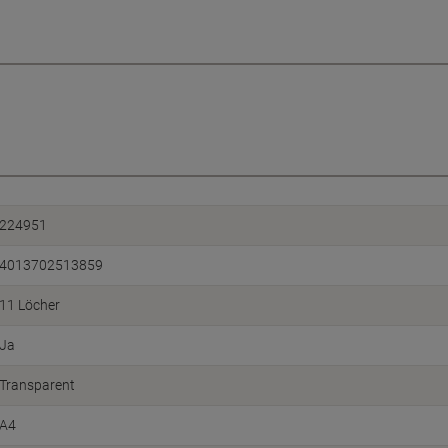
224951
4013702513859
11 Löcher
Ja
Transparent
A4