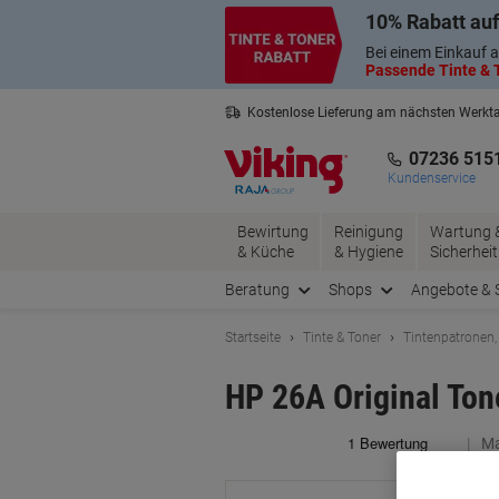
Skip
Skip
10% Rabatt auf
to
to
Content
Navigation
Bei einem Einkauf a
Passende Tinte & T
Kostenlose Lieferung am nächsten Werkt
2 Jahre Garantie auf alle Produkte
07236 515
Kundenservice
Bewirtung
Reinigung
Wartung 
& Küche
& Hygiene
Sicherheit
Beratung
Shops
Angebote & 
Startseite
Tinte & Toner
Tintenpatronen,
HP 26A Original To
Ma