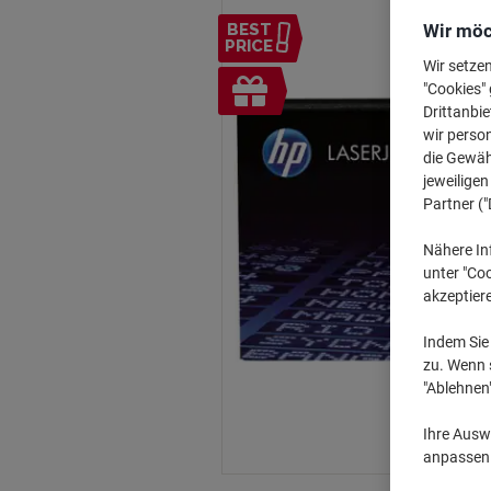
Wir möc
BEST
PRICE
Wir setze
Inkl.
"Cookies" 
Geschenk
Drittanbie
wir perso
die Gewähr
jeweilige
Partner ("
Nähere In
unter "Coo
akzeptier
Indem Sie 
zu. Wenn s
"Ablehnen
Ihre Auswa
anpassen u