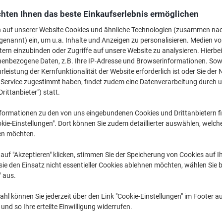
€ 129,99
pro Stück
Ab 3 Stück
hten Ihnen das beste Einkaufserlebnis ermöglichen
€ 155,99 inkl. USt
n auf unserer Website Cookies und ähnliche Technologien (zusammen na
genannt) ein, um u.a. Inhalte und Anzeigen zu personalisieren. Medien v
Menge
exkl. USt
tern einzubinden oder Zugriffe auf unsere Website zu analysieren. Hierbei
nenbezogene Daten, z.B. Ihre IP-Adresse und Browserinformationen. Sowe
Stück
1
€ 149,99
leistung der Kernfunktionalität der Website erforderlich ist oder Sie der
n Service zugestimmt haben, findet zudem eine Datenverarbeitung durch 
Stück
2
€ 139,99
-6
Drittanbieter") statt.
Stück
3+
€ 129,99
-1
formationen zu den von uns eingebundenen Cookies und Drittanbietern fi
kie-Einstellungen". Dort können Sie zudem detaillierter auswählen, welch
Aktuell verfügbar
Lieferung 2-3 We
en möchten.
Menge
auf "Akzeptieren" klicken, stimmen Sie der Speicherung von Cookies auf 
ie den Einsatz nicht essentieller Cookies ablehnen möchten, wählen Sie b
Zu einer Liste
" aus.
Lieferinformationen
Zahlu
hl können Sie jederzeit über den Link "Cookie-Einstellungen" im Footer au
nd so Ihre erteilte Einwilligung widerrufen.
Haupteigenschaften