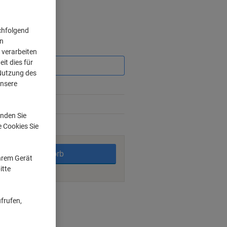
chfolgend
on
Sie
 verarbeiten
sparen
it dies für
 Nutzung des
unsere
%
3%
nden Sie
e Cookies Sie
rktage
In den Warenkorb
Ihrem Gerät
itte
ngsmöglichkeiten
frufen,