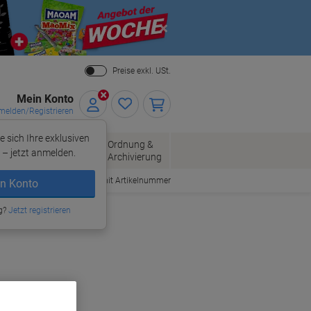
Close
Preise exkl. USt.
Mein Konto
elden/Registrieren
e sich Ihre exklusiven
ersand
Ordnung &
Bürobedarf
– jetzt anmelden.
Archivierung
Bestellen mit Artikelnummer
n Konto
g?
Jetzt registrieren