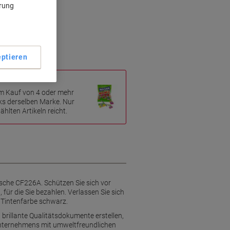
ärung
utz
ptieren
m Kauf von 4 oder mehr
ks derselben Marke. Nur
hlten Artikeln reicht.
usche CF226A. Schützen Sie sich vor
 für die Sie bezahlen. Verlassen Sie sich
r Tintenfarbe schwarz.
illante Qualitätsdokumente erstellen,
 Unternehmens mit umweltfreundlichen