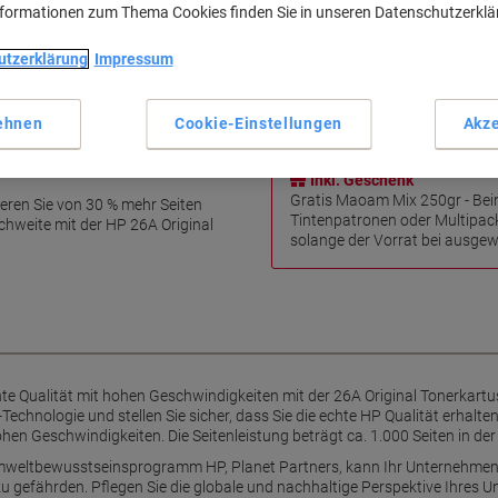
nformationen zum Thema Cookies finden Sie in unseren Datenschutzerkl
Original HP Qualität
Hohe Druckgeschwindigkeit
utzerklärung
Impressum
Zuverlässige Tonerleistung
Innovativer Anti-Betrugssch
Mehr anzeigen
ehnen
Cookie-Einstellungen
Akze
t, die Sie von HP erwarten
Inkl. Geschenk
Gratis Maoam Mix 250gr - Bei
ieren Sie von 30 % mehr Seiten
Tintenpatronen oder Multipac
chweite mit der HP 26A Original
solange der Vorrat bei ausgewä
nte Qualität mit hohen Geschwindigkeiten mit der 26A Original Tonerkart
echnologie und stellen Sie sicher, dass Sie die echte HP Qualität erhalten,
ohen Geschwindigkeiten. Die Seitenleistung beträgt ca. 1.000 Seiten in de
eltbewusstseinsprogramm HP, Planet Partners, kann Ihr Unternehmen br
zu gefährden. Pflegen Sie die globale und nachhaltige Perspektive Ihres