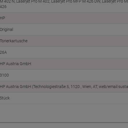
M 402 N, Laserjet Pro M 402, Laserjet Pro MFP M 426 DW, Laserjet Pro 
426
HP
Original
Tonerkartusche
26A
HP Austria GmbH
3100
HP Austria GmbH (Technologiestraße 5, 1120 , Wien, AT, web/email:sust
Stück