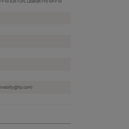
MFP M 426 FDN, Laserjet Pro MFP M
ainability@hp.com)