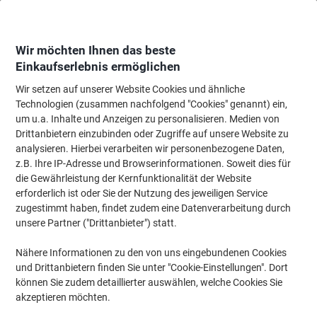
Skip
Skip
to
to
Content
Navigation
Wir möchten Ihnen das beste
Einkaufserlebnis ermöglichen
Wir setzen auf unserer Website Cookies und ähnliche
Startseite
Tinte & Toner
Tintenpatronen, Druckerpatronen, Druckerfarbbänd
Technologien (zusammen nachfolgend "Cookies" genannt) ein,
um u.a. Inhalte und Anzeigen zu personalisieren. Medien von
HP 971 Original Tintenpatrone CN623AE Magenta
Drittanbietern einzubinden oder Zugriffe auf unsere Website zu
analysieren. Hierbei verarbeiten wir personenbezogene Daten,
z.B. Ihre IP-Adresse und Browserinformationen. Soweit dies für
Marke:
HP
Artikelnr.:
6468390
die Gewährleistung der Kernfunktionalität der Website
erforderlich ist oder Sie der Nutzung des jeweiligen Service
zugestimmt haben, findet zudem eine Datenverarbeitung durch
Inkl.
unsere Partner ("Drittanbieter") statt.
Geschenk
Nähere Informationen zu den von uns eingebundenen Cookies
und Drittanbietern finden Sie unter "Cookie-Einstellungen". Dort
können Sie zudem detaillierter auswählen, welche Cookies Sie
akzeptieren möchten.