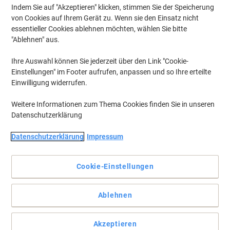
Indem Sie auf "Akzeptieren" klicken, stimmen Sie der Speicherung
von Cookies auf Ihrem Gerät zu. Wenn sie den Einsatz nicht
essentieller Cookies ablehnen möchten, wählen Sie bitte
"Ablehnen" aus.
Ihre Auswahl können Sie jederzeit über den Link "Cookie-
Einstellungen" im Footer aufrufen, anpassen und so Ihre erteilte
Einwilligung widerrufen.
Weitere Informationen zum Thema Cookies finden Sie in unseren
Datenschutzerklärung
Datenschutzerklärung
Impressum
Cookie-Einstellungen
Die problemlose Wahl für Ihren HP Drucker.
Die Original HP 971 Tintenpatrone Magentabietet gleichbleibende
Ablehnen
Druckqualität von der ersten bis zur letzten Seite. Bestellen Sie die
HP Original CN623AE Tintenpatrone bei Viking.
Vollständige Beschreibung lesen
Akzeptieren