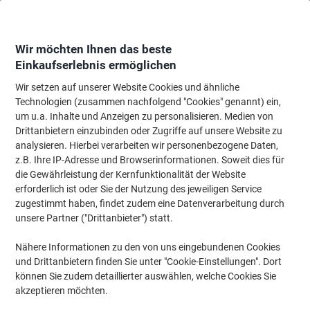
Skip
Skip
to
to
Content
Navigation
Wir möchten Ihnen das beste
Einkaufserlebnis ermöglichen
Wir setzen auf unserer Website Cookies und ähnliche
Startseite
Tinte & Toner
Tintenpatronen, Druckerpatronen, Druckerfarbbänd
Technologien (zusammen nachfolgend "Cookies" genannt) ein,
um u.a. Inhalte und Anzeigen zu personalisieren. Medien von
HP CE515A Wartungskit
Drittanbietern einzubinden oder Zugriffe auf unsere Website zu
analysieren. Hierbei verarbeiten wir personenbezogene Daten,
z.B. Ihre IP-Adresse und Browserinformationen. Soweit dies für
Marke:
HP
Artikelnr.:
6794271
die Gewährleistung der Kernfunktionalität der Website
erforderlich ist oder Sie der Nutzung des jeweiligen Service
zugestimmt haben, findet zudem eine Datenverarbeitung durch
unsere Partner ("Drittanbieter") statt.
Nähere Informationen zu den von uns eingebundenen Cookies
und Drittanbietern finden Sie unter "Cookie-Einstellungen". Dort
können Sie zudem detaillierter auswählen, welche Cookies Sie
akzeptieren möchten.