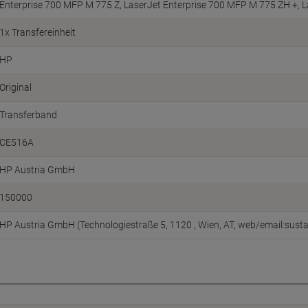
Enterprise 700 MFP M 775 Z, LaserJet Enterprise 700 MFP M 775 ZH +, L
1x Transfereinheit
HP
Original
Transferband
CE516A
HP Austria GmbH
150000
HP Austria GmbH (Technologiestraße 5, 1120 , Wien, AT, web/email:sust