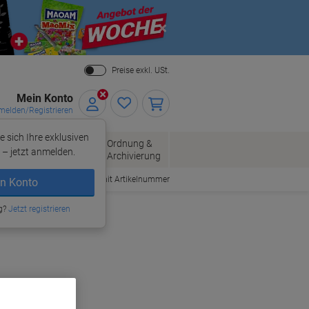
Close
Preise exkl. USt.
Mein Konto
elden/Registrieren
e sich Ihre exklusiven
ersand
Ordnung &
Bürobedarf
– jetzt anmelden.
Archivierung
Bestellen mit Artikelnummer
n Konto
g?
nder, Original
Jetzt registrieren