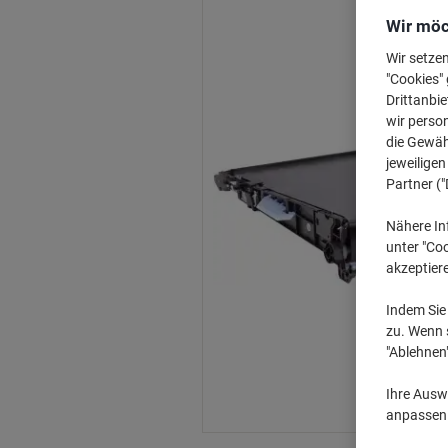
Wir möc
Wir setze
"Cookies" 
Drittanbie
wir perso
die Gewähr
jeweilige
Partner ("
Nähere In
unter "Coo
akzeptier
Indem Sie 
zu. Wenn s
"Ablehnen
Ihre Auswa
anpassen u