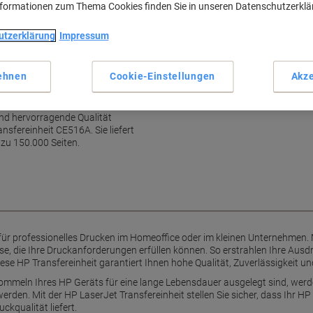
nformationen zum Thema Cookies finden Sie in unseren Datenschutzerkl
Haupteigenschaften
utzerklärung
Impressum
Geeignet für Homeoffice
Bis zu 150.000 Seiten Leben
Brillante Farben
ehnen
Cookie-Einstellungen
Akze
Hohe Zuverlässigkeit
eit bei jedem Druck
Mehr anzeigen
end hervorragende Qualität
nsfereinheit CE516A. Sie liefert
 zu 150.000 Seiten.
 für professionelles Drucken im Homeoffice oder im kleinen Unternehmen. 
sse, die Ihre Druckanforderungen erfüllen können. So erstrahlen Ihre Ausdr
ese HP Transfereinheit garantiert Ihnen hohe Qualität, Zuverlässigkeit u
mmeln Ihres HP Geräts für eine lange Lebensdauer ausgelegt sind, werden
den. Mit der HP LaserJet Transfereinheit stellen Sie sicher, dass Ihr H
ckqualität liefert.