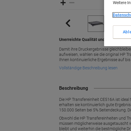
Weitere I
Datensch
Abl
Unerreichte Qualität und Zuverlässigk
Damit ihre Druckergebnisse gleichbleib
aufweisen, wählen sie die original HP Tra
Ihnen kontinuierliche Ergebnisse auf bis
Vollständige Beschreibung lesen
Beschreibung
Die HP Transfereinheit CE516A ist ideal
erhalten sie kontinuierlich gute Ergebni
150.000 Seiten bei 5% Seitendeckung. Di
Obwohl die HP Transfereinheiten und Tro
müssen möglicherweise ausgetauscht wer
bleibt und weiterhin die bestmögliche Dru