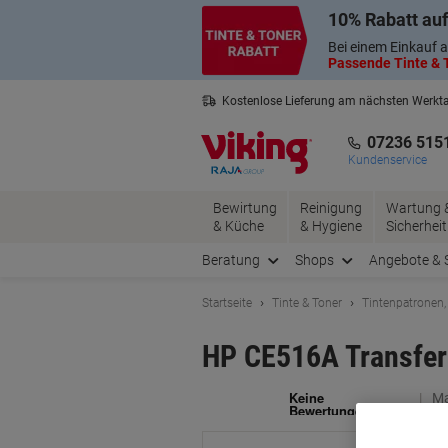
Skip
Skip
10% Rabatt auf
to
to
Content
Navigation
Bei einem Einkauf a
Passende Tinte & T
Kostenlose Lieferung am nächsten Werkt
2 Jahre Garantie auf alle Produkte
07236 515
Kundenservice
Bewirtung
Reinigung
Wartung 
& Küche
& Hygiene
Sicherheit
Beratung
Shops
Angebote & 
Startseite
Tinte & Toner
Tintenpatronen,
HP CE516A Transfe
Ma