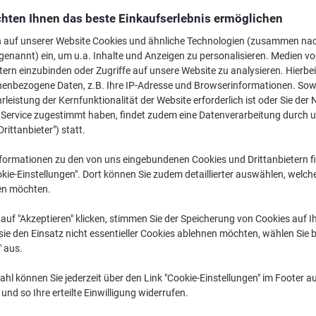
€ 389,99
pro Stück
Ab 3 Stück
hten Ihnen das beste Einkaufserlebnis ermöglichen
€ 467,99 inkl. USt
n auf unserer Website Cookies und ähnliche Technologien (zusammen na
genannt) ein, um u.a. Inhalte und Anzeigen zu personalisieren. Medien v
Menge
exkl. USt
tern einzubinden oder Zugriffe auf unsere Website zu analysieren. Hierbei
nenbezogene Daten, z.B. Ihre IP-Adresse und Browserinformationen. Sowe
Stück
1
€ 409,99
leistung der Kernfunktionalität der Website erforderlich ist oder Sie der
n Service zugestimmt haben, findet zudem eine Datenverarbeitung durch 
Stück
2
€ 399,99
-2
Drittanbieter") statt.
Stück
3+
€ 389,99
-4
formationen zu den von uns eingebundenen Cookies und Drittanbietern fi
kie-Einstellungen". Dort können Sie zudem detaillierter auswählen, welch
Aktuell verfügbar
Lieferung 3-5 We
en möchten.
Versand durch Lieferanten
auf "Akzeptieren" klicken, stimmen Sie der Speicherung von Cookies auf 
ie den Einsatz nicht essentieller Cookies ablehnen möchten, wählen Sie b
Menge
" aus.
Zu einer Liste
hl können Sie jederzeit über den Link "Cookie-Einstellungen" im Footer au
nd so Ihre erteilte Einwilligung widerrufen.
Lieferinformationen
Zahlu