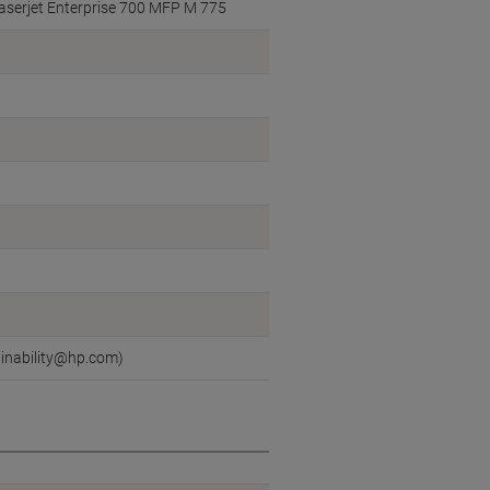
aserjet Enterprise 700 MFP M 775
ainability@hp.com)