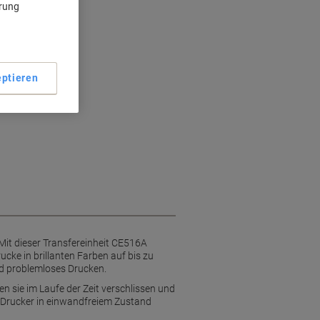
ärung
sdauer
ptieren
Mit dieser Transfereinheit CE516A
ucke in brillanten Farben auf bis zu
nd problemloses Drucken.
 sie im Laufe der Zeit verschlissen und
P Drucker in einwandfreiem Zustand