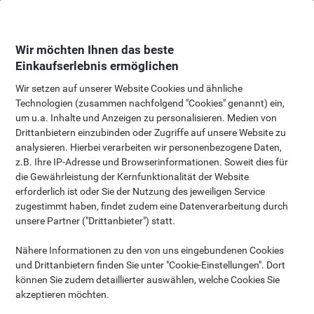
Skip
Skip
to
to
Content
Navigation
Wir möchten Ihnen das beste
Einkaufserlebnis ermöglichen
Wir setzen auf unserer Website Cookies und ähnliche
Technologien (zusammen nachfolgend "Cookies" genannt) ein,
5 inspirierende
um u.a. Inhalte und Anzeigen zu personalisieren. Medien von
Drittanbietern einzubinden oder Zugriffe auf unsere Website zu
Welten
analysieren. Hierbei verarbeiten wir personenbezogene Daten,
z.B. Ihre IP-Adresse und Browserinformationen. Soweit dies für
um das Wohlbefinden Ihrer
die Gewährleistung der Kernfunktionalität der Website
Mitarbeiter zu steigern
erforderlich ist oder Sie der Nutzung des jeweiligen Service
zugestimmt haben, findet zudem eine Datenverarbeitung durch
unsere Partner ("Drittanbieter") statt.
Erfrischende Pausenräume
Farbenfrohe Arbeitsräume
Erg
Nähere Informationen zu den von uns eingebundenen Cookies
und Drittanbietern finden Sie unter "Cookie-Einstellungen". Dort
können Sie zudem detaillierter auswählen, welche Cookies Sie
Erfrischende Pausenräume
akzeptieren möchten.