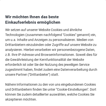
Skip
Skip
to
to
Content
Navigation
Wir möchten Ihnen das beste
Einkaufserlebnis ermöglichen
Wir setzen auf unserer Website Cookies und ähnliche
Startseite
Büromöbel
Büromöbel
Einrichtung
Fußstützen
Technologien (zusammen nachfolgend "Cookies" genannt) ein,
um u.a. Inhalte und Anzeigen zu personalisieren. Medien von
Kensington SoleMassage Höhenverstellbare Fußstütze
Drittanbietern einzubinden oder Zugriffe auf unsere Website zu
56155EU 462 x 362 x 100 mm Schwarz
analysieren. Hierbei verarbeiten wir personenbezogene Daten,
z.B. Ihre IP-Adresse und Browserinformationen. Soweit dies für
die Gewährleistung der Kernfunktionalität der Website
Marke:
Kensington
Artikelnr.:
1148011
erforderlich ist oder Sie der Nutzung des jeweiligen Service
zugestimmt haben, findet zudem eine Datenverarbeitung durch
unsere Partner ("Drittanbieter") statt.
Nähere Informationen zu den von uns eingebundenen Cookies
und Drittanbietern finden Sie unter "Cookie-Einstellungen". Dort
können Sie zudem detaillierter auswählen, welche Cookies Sie
akzeptieren möchten.