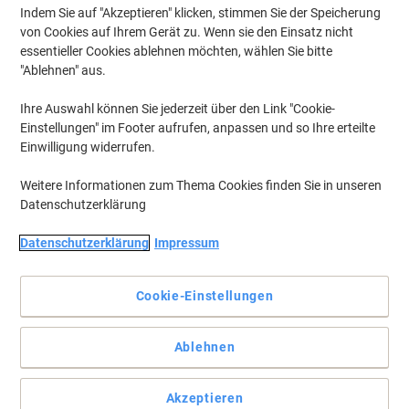
Indem Sie auf "Akzeptieren" klicken, stimmen Sie der Speicherung
von Cookies auf Ihrem Gerät zu. Wenn sie den Einsatz nicht
essentieller Cookies ablehnen möchten, wählen Sie bitte
"Ablehnen" aus.
Ihre Auswahl können Sie jederzeit über den Link "Cookie-
Einstellungen" im Footer aufrufen, anpassen und so Ihre erteilte
Einwilligung widerrufen.
Weitere Informationen zum Thema Cookies finden Sie in unseren
Datenschutzerklärung
Datenschutzerklärung
Impressum
Cookie-Einstellungen
Komfortables Arbeiten mit Kensington
Ablehnen
Die SoleMassage Fußstütze verfügt nicht nur über fünf
verschiedene Höheneinstellungen im Bereich von 180 - 227 mm,
sondern sogar über eine 30°-Einstellung, so dass Sie wirklich den
Akzeptieren
bestmöglichen Winkel erhalten.