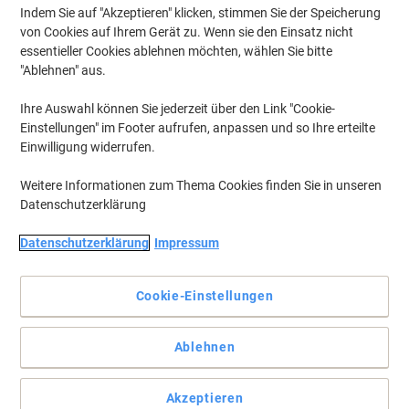
Indem Sie auf "Akzeptieren" klicken, stimmen Sie der Speicherung
von Cookies auf Ihrem Gerät zu. Wenn sie den Einsatz nicht
essentieller Cookies ablehnen möchten, wählen Sie bitte
Da können Sie viel rein packen - das Regal trägt es!
"Ablehnen" aus.
Das Kerkmann Eckfeld für das Büroregal Dante bietet eine bessere
Ihre Auswahl können Sie jederzeit über den Link "Cookie-
Raumnutzung. Die Seitenwange wird mit höhenverstellbaren
Einstellungen" im Footer aufrufen, anpassen und so Ihre erteilte
Füßen geliefert. Die Seitenwange und die Rückwand sind aus Holz-
Gütespan, die Böden aus Stahl.
Einwilligung widerrufen.
Vollständige Beschreibung lesen
Weitere Informationen zum Thema Cookies finden Sie in unseren
Datenschutzerklärung
Mehr Kaufen,
Mehr Sparen
€ 469,99
pro Stück
Ab 2 Stück
Datenschutzerklärung
Impressum
€ 563,99 inkl. USt
Si
Menge
exkl. USt
Cookie-Einstellungen
sp
Stück
1
€ 484,99
Ablehnen
Stück
2+
€ 469,99
-3%
Aktuell verfügbar
Vor 17:00 Uhr bestellt, Lieferzeit innerhalb 6-9 Werktagen
Akzeptieren