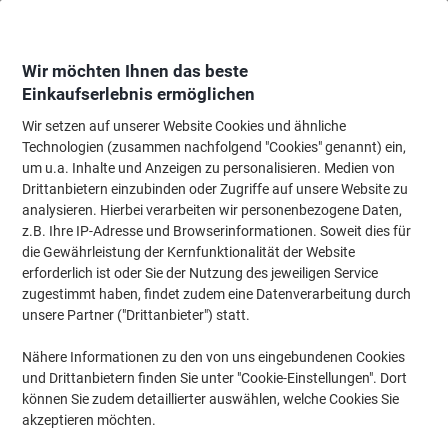
Skip
Skip
to
to
Content
Navigation
Wir möchten Ihnen das beste
Einkaufserlebnis ermöglichen
Wir setzen auf unserer Website Cookies und ähnliche
Startseite
Büromöbel
Büromöbel
Regale & Schränke
Bücherregale
Technologien (zusammen nachfolgend "Cookies" genannt) ein,
um u.a. Inhalte und Anzeigen zu personalisieren. Medien von
Kerkmann Dante Holz, Stahl Eckregalfeld 600 x 325 x
Drittanbietern einzubinden oder Zugriffe auf unsere Website zu
2.250 mm Weiß
analysieren. Hierbei verarbeiten wir personenbezogene Daten,
z.B. Ihre IP-Adresse und Browserinformationen. Soweit dies für
die Gewährleistung der Kernfunktionalität der Website
Marke:
Kerkmann
Artikelnr.:
6457356
erforderlich ist oder Sie der Nutzung des jeweiligen Service
zugestimmt haben, findet zudem eine Datenverarbeitung durch
unsere Partner ("Drittanbieter") statt.
Nähere Informationen zu den von uns eingebundenen Cookies
und Drittanbietern finden Sie unter "Cookie-Einstellungen". Dort
können Sie zudem detaillierter auswählen, welche Cookies Sie
akzeptieren möchten.