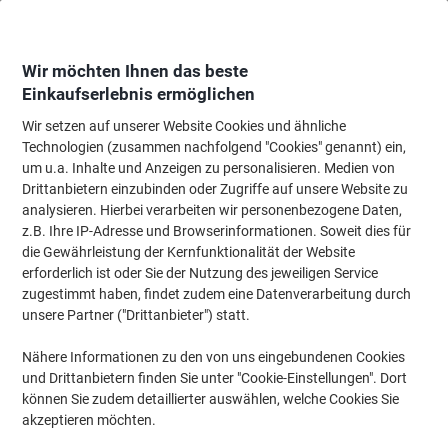
Skip
Skip
to
to
Content
Navigation
Wir möchten Ihnen das beste
Einkaufserlebnis ermöglichen
Wir setzen auf unserer Website Cookies und ähnliche
Startseite
Meetings & Präsentation
Meetings & Präsentation
Visuelle K
Technologien (zusammen nachfolgend "Cookies" genannt) ein,
um u.a. Inhalte und Anzeigen zu personalisieren. Medien von
Kerkmann Praktika A4 Prospektständer Silber 3462 320
Drittanbietern einzubinden oder Zugriffe auf unsere Website zu
(B) x 350 (T) x 1.550 (H) mm
analysieren. Hierbei verarbeiten wir personenbezogene Daten,
z.B. Ihre IP-Adresse und Browserinformationen. Soweit dies für
die Gewährleistung der Kernfunktionalität der Website
Marke:
Kerkmann
Artikelnr.:
6920532
erforderlich ist oder Sie der Nutzung des jeweiligen Service
zugestimmt haben, findet zudem eine Datenverarbeitung durch
unsere Partner ("Drittanbieter") statt.
Nähere Informationen zu den von uns eingebundenen Cookies
und Drittanbietern finden Sie unter "Cookie-Einstellungen". Dort
können Sie zudem detaillierter auswählen, welche Cookies Sie
akzeptieren möchten.