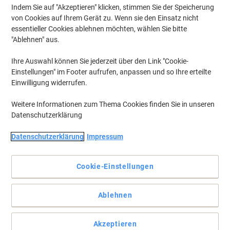
Indem Sie auf "Akzeptieren" klicken, stimmen Sie der Speicherung
von Cookies auf Ihrem Gerät zu. Wenn sie den Einsatz nicht
essentieller Cookies ablehnen möchten, wählen Sie bitte
"Ablehnen" aus.
Ihre Auswahl können Sie jederzeit über den Link "Cookie-
Einstellungen" im Footer aufrufen, anpassen und so Ihre erteilte
Einwilligung widerrufen.
Weitere Informationen zum Thema Cookies finden Sie in unseren
Datenschutzerklärung
Datenschutzerklärung
Impressum
Informationen kompakt anbieten
Bieten Sie Ihren Kunden, Geschäftspartnern oder Patienten Ihre
Cookie-Einstellungen
Informations- und Unterhaltungsmedien elegant geschwungen in
diesem praktischen Ständer an.
Vollständige Beschreibung lesen
Ablehnen
Mehr Kaufen,
Mehr Sparen
€ 159,99
pro Stück
Akzeptieren
Ab 2 Stück